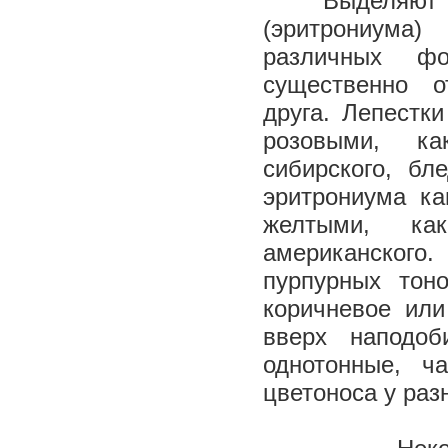
Выделяют 
(эритрониум
различных ф
существенно о
друга. Лепестк
розовыми, к
сибирского, бл
эритрониума ка
желтыми, ка
американского.
пурпурных тон
коричневое или
вверх наподоб
однотонные, ч
цветоноса у раз