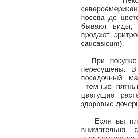
Некоторые 
североамерика
посева до цвет
бывают виды, 
продают эритрон
caucasicum).
При покупке 
пересушены. В
посадочный ма
темные пятныш
цветущие раст
здоровые дочер
Если вы плани
внимательно 