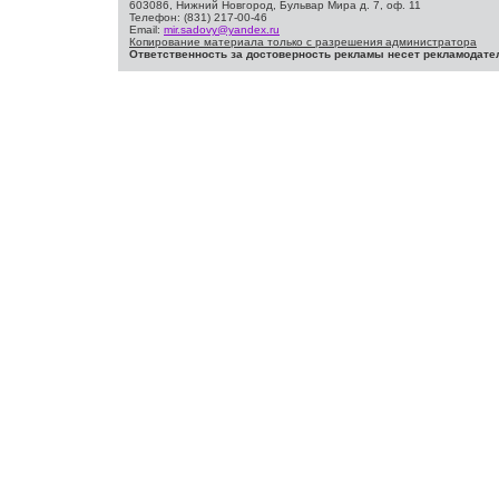
603086, Нижний Новгород, Бульвар Мира д. 7, оф. 11
Телефон: (831) 217-00-46
Email:
mir.sadovy@yandex.ru
Копирование материала только с разрешения администратора
Ответственность за достоверность рекламы несет рекламодате