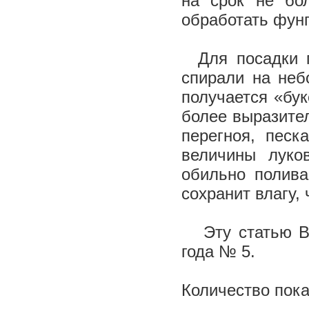
на срок не бо
обработать фун
Для посадки г
спирали на неб
получается «бук
более выразител
перегноя, песк
величины луко
обильно полив
сохранит влагу,
Эту статью Вы
года № 5.
Количество пока