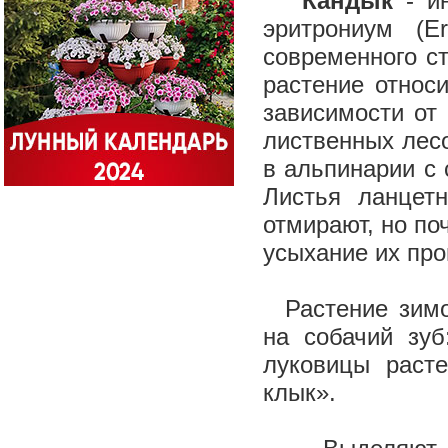
Кандык
- ин
эритрониум (E
современного с
растение относ
зависимости от
лиственных лесо
в альпинарии с 
Листья ланцет
отмирают, но по
усыхание их пр
Растение зимос
на собачий зуб
луковицы расте
клык».