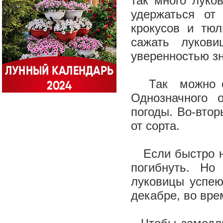
так много луко
удержаться от
крокусов и тю
сажать лукови
уверенностью з
Так можно саж
Однозначного 
погоды. Во-втор
от сорта.
Если быстро на
погибнуть. Но
луковицы успею
декабре, во вре