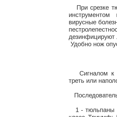
При срезке тю
инструментом 
вирусные болезн
пестролепестно
дезинфицируют л
Удобно нож опус
Сигналом к на
треть или напол
Последовательн
1 - тюльпаны К