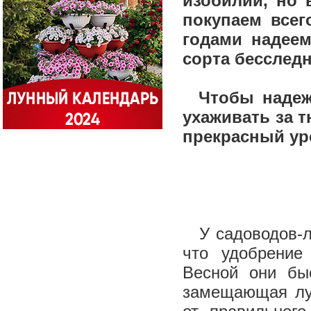
изобилии, но 
покупаем вс
годами надеем
сорта бесслед
Чтобы надежд
ухаживать за 
прекрасный у
У садоводов-лю
что удобрение
Весной они бы
замещающая лу