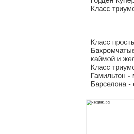
Горден Купер
Класс триум
Класс прост
Бахромчаты
каймой и же
Класс триум
Гамильтон -
Барселона -