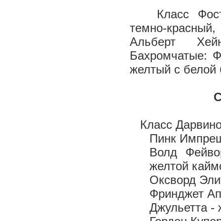
Класс Фосте
темно-красный
Альберт Хей
Бахромчатые: Ф
желтый с белой 
С
Класс Дарвино
Пинк Импреш
Волд Фейво
желтой кайм
Оксворд Эли
Фринджет Ап
Джульетта -