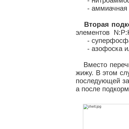
- нитроаммоф
- аммиачная 
Вторая подк
элементов N:P:K
- суперфосфа
- азофоска 
Вместо перечи
жижу. В этом сл
последующей за
а после подкорм