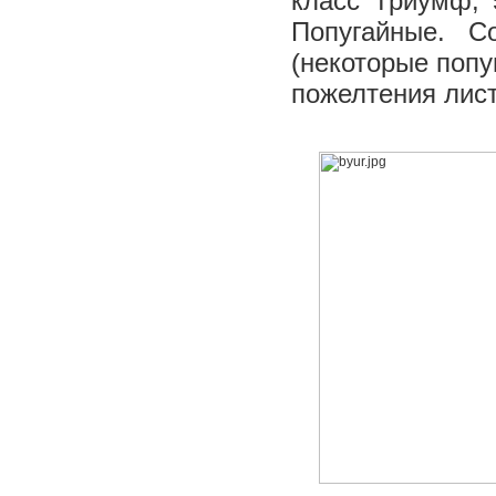
класс Триумф; 5
Попугайные. С
(некоторые попу
пожелтения лис