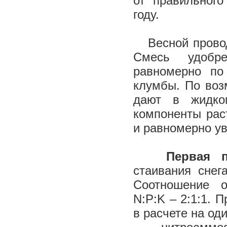
от правильног
году.
Весной пров
Смесь удобре
равномерно по
клумбы. По воз
дают в жидко
компоненты рас
и равномерно у
Первая по
стаивания снег
Соотношение о
N:P:K – 2:1:1.
в расчете на од