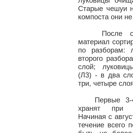
луковицы очищ
Старые чешуи н
компоста они н
После оч
материал сорти
по разборам: 
второго разбор
слой; луковиц
(Л3) - в два сл
три, четыре сло
Первые 3-4 
хранят при 
Начиная с авгус
течение всего 