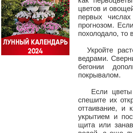
как первоцветы
цветов и овоще
первых числах
прогнозом. Если
похолодало, то 
Укройте расте
ведрами. Сверни
бегонии допо
покрывалом.
Если цветы вс
спешите их отк
оттаивание, и 
укрытием и пос
щита или занав