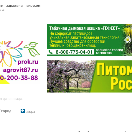
ли заражены вирусом
ала.
 дачи и сада.
Огород
вверх