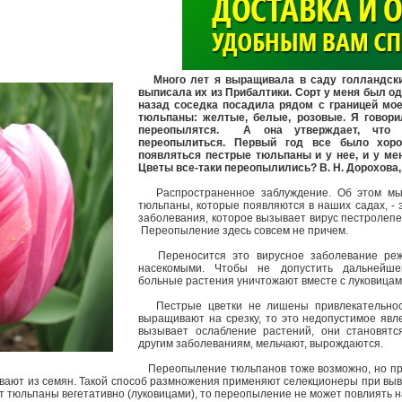
>
Много лет я выращивала в саду голландски
выписала их из Прибалтики. Сорт у меня был
од
назад соседка посадила рядом с границей мо
тюльпаны: желтые, белые, розовые. Я говори
переопылятся. А она утверждает, что 
переопылиться. Первый год все было хор
появляться пестрые тюльпаны и у нее, и у ме
Цветы все-таки переопылились?
В. Н. Дорохова,
Распространенное заблуждение. Об этом мы
тюльпаны, которые появляются в наших садах, - э
заболевания, которое вызывает вирус пестролепестн
Переопыление здесь совсем не причем.
Переносится это вирусное заболевание реж
насекомыми. Чтобы не допустить дальнейше
больные растения уничтожают вместе с луковица
Пестрые цветки не лишены привлекательнос
выращивают на срезку, то это недопустимое явле
вызывает ослабление растений, они становят
другим заболеваниям, мельчают, вырождаются.
Переопыление тюльпанов тоже возможно, но про
вают из семян. Такой способ размножения применяют селекционеры при выв
 тюльпаны вегетативно (луковицами), то переопыление не может повлиять н