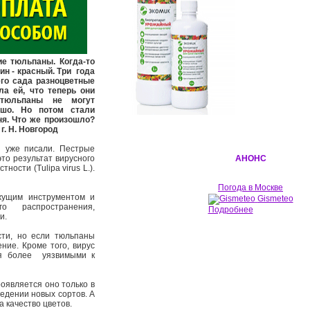
е тюльпаны. Когда-то
ин - красный. Три года
его сада разноцветные
ла ей, что теперь они
тюльпаны не могут
ошо. Но потом стали
ня. Что же произошло?
 г. Н. Новгород
 уже писали. Пестрые
то результат вирусного
АНОНС
ости (Tulipa virus L.).
Погода в Москве
ущим инструментом и
Gismeteo
го распространения,
Подробнее
ми.
ти, но если тюльпаны
ние. Кроме того, вирус
ся более уязвимыми к
является оно только в
едении новых сортов. А
а качество цветов.