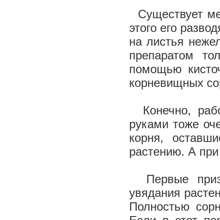
Существует мет
этого его разво
на листья неже
препаратом то
помощью кисто
корневищных со
Конечно, рабо
руками тоже оче
корня, оставш
растению. А при
Первые призн
увядания растен
Полностью сорн