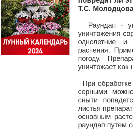
повредит ли э
Т.С. Молодцова
Раундап - уни
уничтожения сор
однолетние и
растения. Прим
погоду. Препа
уничтожает как 
При обработке с
сорными можно
сныти попадет
листья препарат
основным расте
раундап путем 