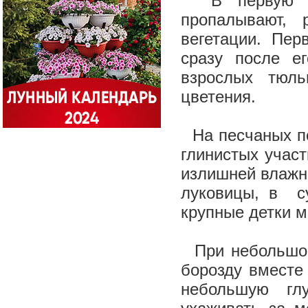
В первую вес
пропалывают,
вегетации. Пер
сразу после е
взрослых тюль
цветения.
На песчаных по
глинистых участ
излишней влажно
луковицы, в с
крупные детки м
При небольшом
борозду вместе
небольшую гл