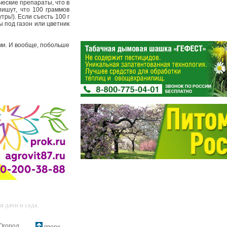
ческие препараты, что в
ишут, что 100 граммов
рь!). Если съесть 100 г
ы под газон или цветник
ами. И вообще, побольше
 дачи и сада.
Огород