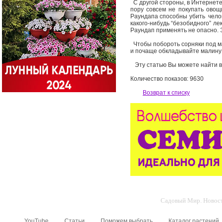
С другой стороны, в Интернете
пору совсем не покупать овощ
Раундапа способны убить челове
какого-нибудь “безобидного” ле
Раундап применять не опасно. Э
Чтобы побороть сорняки под ма
и почаще обкладывайте малину 
Эту статью Вы можете найти в
Количество показов: 9630
Возврат к списку
Садовый Мир. Новости
YouTube
Статьи
Поможем выбрать
Каталог растений