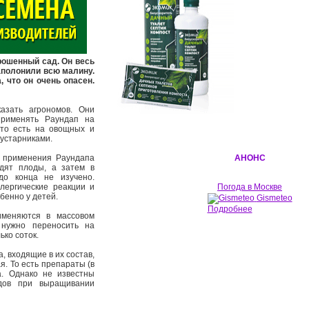
рошенный сад. Он весь
аполонили всю малину.
 что он очень опасен.
зать агрономов. Они
применять Раундап на
 то есть на овощных и
кустарниками.
 применения Раундапа
АНОНС
одят плоды, а затем в
до конца не изучено.
лергические реакции и
Погода в Москве
бенно у детей.
Gismeteo
Подробнее
меняются в массовом
 нужно переносить на
ко соток.
 входящие в их состав,
. То есть препараты (в
а. Однако не известны
идов при выращивании