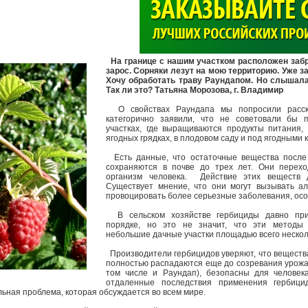
>
На границе с нашим участком расположен заб
зарос. Сорняки лезут на мою территорию. Уже з
Хочу обработать траву Раундапом. Но слышала,
Так ли это?
Татьяна Морозова, г. Владимир
О свойствах Раундапа мы попросили расска
категорично заявили, что не советовали бы 
участках, где выращиваются продукты питания,
ягодных грядках, в плодовом саду и под ягодными 
Есть данные, что остаточные вещества после
сохраняются в почве до трех лет. Они перех
организм человека. Действие этих веществ 
Существует мнение, что они могут вызывать ал
провоцировать более серьезные заболевания, осо
В сельском хозяйстве гербициды давно при
порядке, но это не значит, что эти методы
небольшие дачные участки площадью всего несколь
Производители гербицидов уверяют, что вещества,
полностью распадаются еще до созревания урожая
том числе и Раундап), безопасны для человек
отдаленные последствия применения гербиц
льная проблема, которая обсуждается во всем мире.