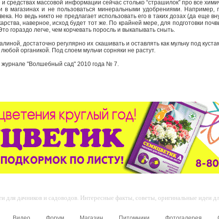
 и средствах массовой информации сейчас столько “страшилок” про все хими
и в магазинах и не пользоваться минеральными удобрениями. Например, п
ка. Но ведь никто не предлагает использовать его в таких дозах (да еще внут
карства, наверное, исход будет тот же. По крайней мере, для подготовки почв
то гораздо легче, чем корчевать поросль и выкапывать сныть.
линой, достаточно регулярно их скашивать и оставлять как мульчу под куст
любой органикой. Под слоем мульчи сорняки не растут.
 журнале "Волшебный сад" 2010 года № 7.
 для дачников и садоводов. Интересные факты, советы, оригинальные идеи для
Видео
Форум
Магазин
Питомники
Фотогалерея