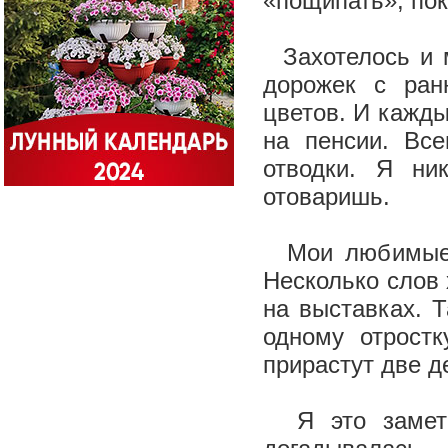
«пощипать», пок
Захотелось и м
дорожек с ран
цветов. И кажды
на пенсии. Вс
отводки. Я ни
отоваришь.
Мои любимые ц
Несколько слов 
на выставках. 
одному отростк
прирастут две д
Я это заметил