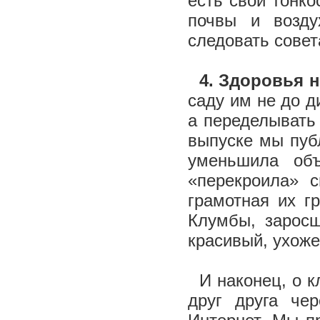
есть свои тонко
почвы и возду
следовать сове
4. Здоровья н
саду им не до д
а переделывать
выпуске мы пуб
уменьшила об
«перекроила» 
грамотная их г
Клумбы, заросш
красивый, ухоже
И наконец, о к
друг друга че