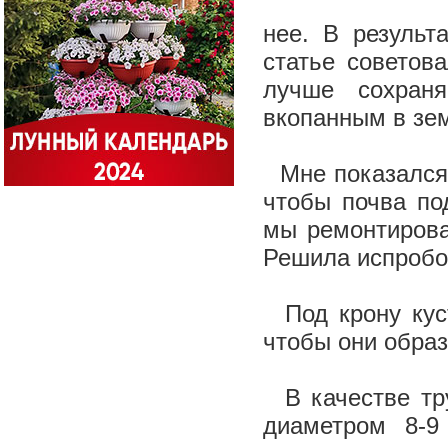
нее. В результ
статье советов
лучше сохраня
вкопанным в зе
Мне показался с
чтобы почва по
мы ремонтирова
Решила испробо
Под крону куст
чтобы они образ
В качестве тру
диаметром 8-9