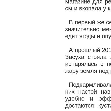
магазине для ре
см и вкопала у 
В первый же се
значительно мен
едят ягоды и оп
А прошлый 2010
Засуха стояла 
испарялась с п
жару земля под
Подкармливала 
них настой на
удобно и эффе
достаются кус