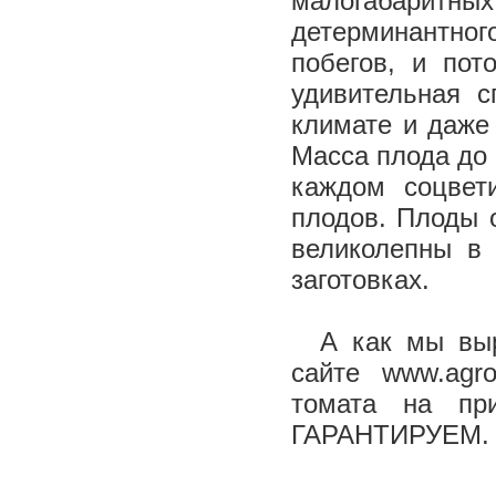
малогабаритны
детерминантно
побегов, и пот
удивительная с
климате и даже 
Масса плода до 
каждом соцвет
плодов. Плоды 
великолепны в 
заготовках.
А как мы выра
сайте www.agr
томата на п
ГАРАНТИРУЕМ