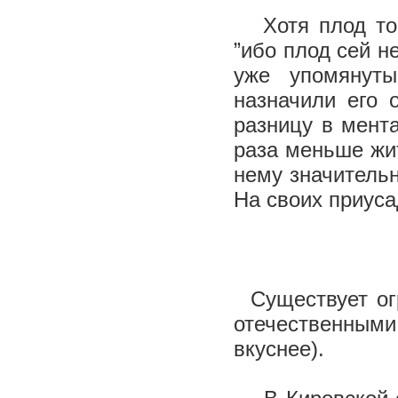
Хотя плод тома
”ибо плод сей н
уже упомянут
назначили его 
разницу в мент
раза меньше жит
нему значитель
На своих приус
Существует огр
отечественным
вкуснее).