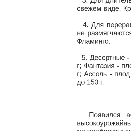
3. Для длитель
свежем виде. Кр
4. Для перераб
не размягчаютс
Фламинго.
5. Десертные - 
г; Фантазия - п
г; Ассоль - пло
до 150 г.
Появился абс
высокоурожай