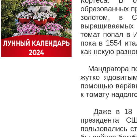
Кортеса. В о
образованных п
золотом, в С
выращиваемых и
томат попал в 
пока в 1554 ита
как некую разно
Мандрагора по 
жутко ядовитым
помощью верёвк
к томату надолг
Даже в 18 век
президента С
пользовались с