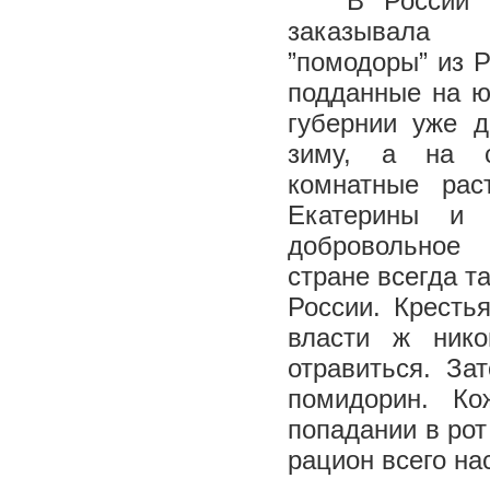
В России имп
заказывала 
”помодоры” из Р
подданные на ю
губернии уже 
зиму, а на с
комнатные рас
Екатерины и н
добровольное
стране всегда т
России. Кресть
власти ж нико
отравиться. За
помидорин. Ко
попадании в рот
рацион всего на