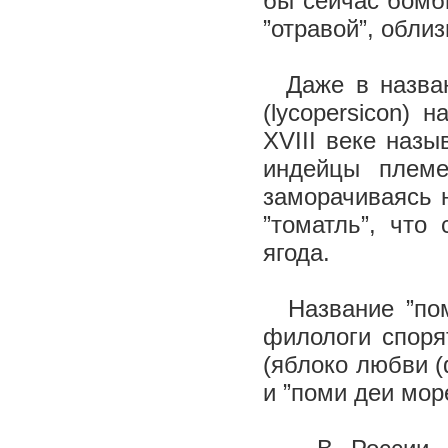
бы сейчас бомб
”отравой”, обли
Даже в названи
(lycopersicon) 
XVIII веке назы
индейцы племе
заморачиваясь 
”томатль”, что 
ягода.
Название ”пом
филологи спорят
(яблоко любви (ф
и ”поми деи море