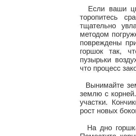
Если ваши цве
торопитесь ср
тщательно увл
методом погруже
повреждены при
горшок так, ч
пузырьки возду
что процесс зак
Вынимайте земл
землю с корней
участки. Кончи
рост новых бок
На дно горшка