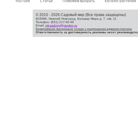
YouTube
Статьи
Поможем выбрать
Каталог растений
© 2010 - 2026 Садовый мир (Все права защищены)
603086, Нижний Новгород, Бульвар Мира д. 7, оф. 11
Телефон: (831) 217-00-46
Email:
mir.sadovy@yandex.ru
Копирование материала только с разрешения администратора
Ответственность за достоверность рекламы несет рекламодате