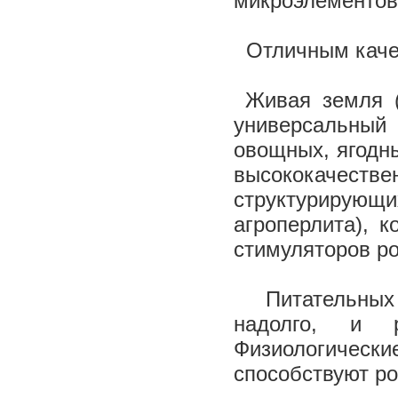
микроэлементов
Отличным каче
Живая земля (и
универсальный 
овощных, ягодны
высококачес
структурирующ
агроперлита), 
стимуляторов ро
Питательных 
надолго, и 
Физиологически
способствуют ро