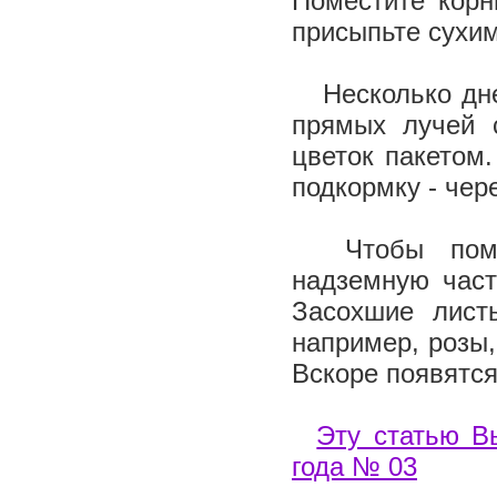
Поместите корн
присыпьте сухи
Несколько дней
прямых лучей с
цветок пакетом
подкормку - чер
Чтобы помочь
надземную част
Засохшие лист
например, розы,
Вскоре появятся
Эту статью В
года № 03