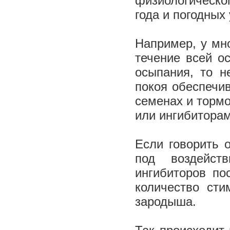
физиологическо
года и погодных
Например, у мн
течение всей о
осыпания, то н
покоя обеспечи
семенах и торм
или ингибитора
Если говорить 
под воздейст
ингибиторов по
количество сти
зародыша.