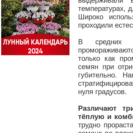
выдерживали 
температурах, д
Широко исполь
проходили есте
В средних 
промораживаю
только как про
семян при отри
губительно. Н
стратифицирова
нуля градусов.
Различают тр
тёплую и комб
трудно прораст