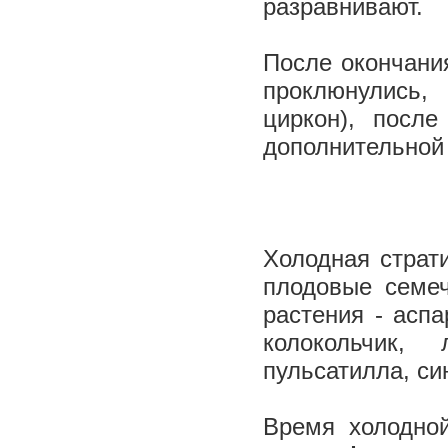
разравнивают.
После окончани
проклюнулись,
циркон), посл
дополнительной
Холодная страт
плодовые семеч
растения - аспа
колокольчик,
пульсатилла, син
Время холодно