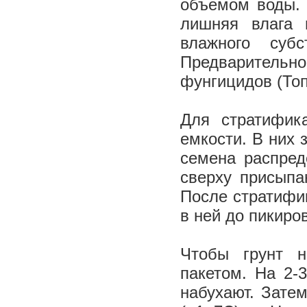
объемом воды. 
лишняя влага 
влажного суб
Предваритель
фунгицидов (Топ
Для стратифик
емкости. В них
семена распред
сверху присыпа
После стратифик
в ней до пикиро
Чтобы грунт 
пакетом. На 2-
набухают. Зате