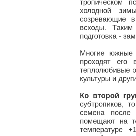
тропическом п
холодной зим
созревающие в
всходы. Таким
подготовка - за
Многие южные 
проходят его 
теплолюбивые ов
культуры и друг
Ко второй гру
субтропиков, т
семена после 
помещают на т
температуре +