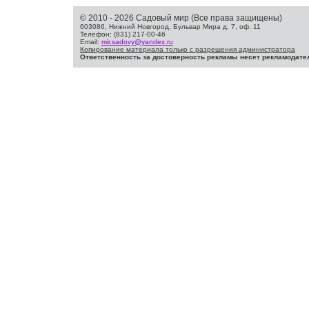
© 2010 - 2026 Садовый мир (Все права защищены)
603086, Нижний Новгород, Бульвар Мира д. 7, оф. 11
Телефон: (831) 217-00-46
Email:
mir.sadovy@yandex.ru
Копирование материала только с разрешения администратора
Ответственность за достоверность рекламы несет рекламодате