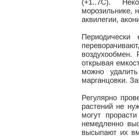
(+1..7С). Не
морозильнике, н
аквилегии, акони
Периодически
переворачивают
воздухообмен. 
открывая емкост
можно удалить
марганцовки. З
Регулярно пров
растений не ну
могут прорасти
немедленно выс
высыпают их вм