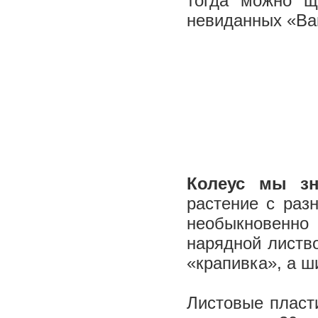
тогда можно щ
невиданных «Ва
Колеус мы зн
растение с раз
необыкновенно
нарядной листв
«крапивка», а ш
Листовые пласт