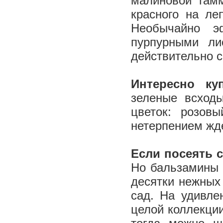
малиновой гам
красного на ле
Необычайно э
пурпурными ли
действительно с
Интересно ку
зеленые всходы
цветок: розов
нетерпением жд
Если посеять 
Но бальзамины 
десятки нежных
сад. На удивле
целой коллекции