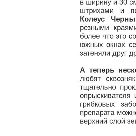
в ширину и 30 с
штрихами и по
Колеус Черны
резными краям
более что это с
южных окнах се
затеняли друг д
А теперь неск
любят сквозня
тщательно прок
опрыскивателя 
грибковых заб
препарата можно
верхний слой з