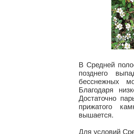
В Средней поло
позднего вып
бесснежных м
Благодаря низ
Достаточно пар
прижатого ка
вышается.
Для условий Ср