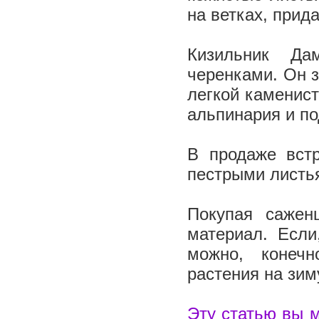
на ветках, при
Кизильник Да
черенками. Он з
легкой каменист
альпинария и по
В продаже вст
пестрыми листья
Покупая сажен
материал. Если
можно, конечн
растения на зи
Эту статью вы 