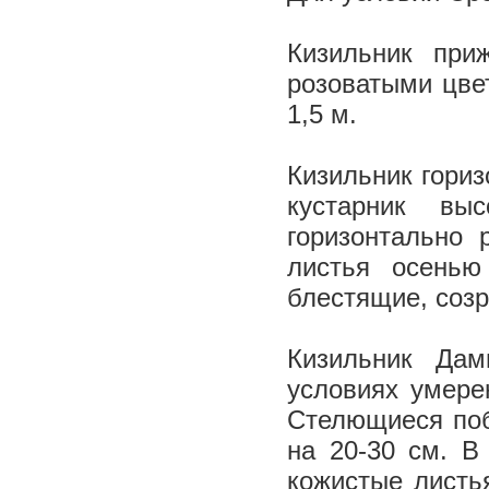
Кизильник при
розоватыми цве
1,5 м.
Кизильник гориз
кустарник вы
горизонтально 
листья осенью
блестящие, созр
Кизильник Дам
условиях умере
Стелющиеся поб
на 20-30 см. В
кожистые листь