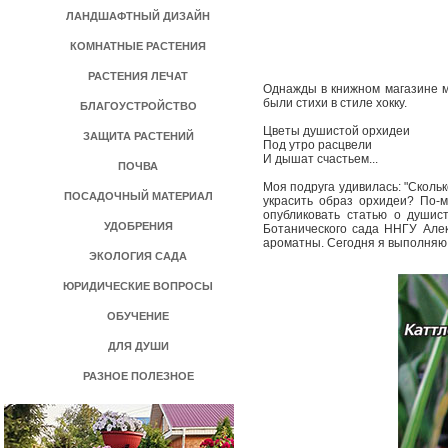
ЛАНДШАФТНЫЙ ДИЗАЙН
КОМНАТНЫЕ РАСТЕНИЯ
РАСТЕНИЯ ЛЕЧАТ
Однажды в книжном магазине мы
были стихи в стиле хокку.
БЛАГОУСТРОЙСТВО
Цветы душистой орхидеи
ЗАЩИТА РАСТЕНИЙ
Под утро расцвели
И дышат счастьем...
ПОЧВА
Моя подруга удивилась: "Скольк
ПОСАДОЧНЫЙ МАТЕРИАЛ
украсить образ орхидеи? По­-
опубликовать статью о душис
УДОБРЕНИЯ
Ботанического сада ННГУ Алек
ароматны. Сегодня я выполняю 
ЭКОЛОГИЯ САДА
ЮРИДИЧЕСКИЕ ВОПРОСЫ
ОБУЧЕНИЕ
ДЛЯ ДУШИ
РАЗНОЕ ПОЛЕЗНОЕ