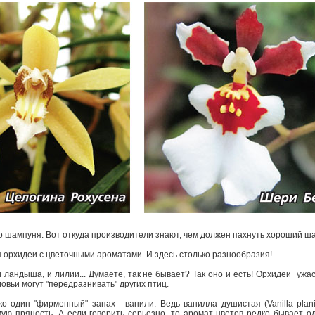
го шампуня. Вот откуда производители знают, чем должен пахнуть хороший ш
 орхидеи с цветочными ароматами. И здесь столько разнообразия!
и ландыша, и лилии... Думаете, так не бывает? Так оно и есть! Орхидеи ­ уж
ловьи могут "передразнивать" других птиц.
о один "фирменный" запах -­ ванили. Ведь ванилла душистая (Vanilla planifo
ую пряность. А если говорить серьезно, то аромат цветов редко бывает 