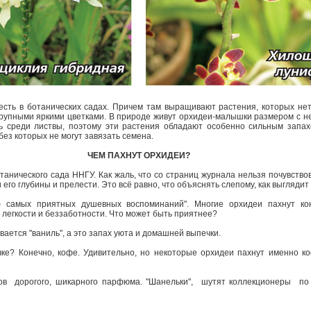
есть в ботанических садах. Причем там выращивают растения, которых не
рупными яркими цветками. В природе живут орхидеи-­малышки размером с н
ь среди листвы, поэтому эти растения обладают особенно сильным запах
без которых не могут завязать семена.
ЧЕМ ПАХНУТ ОРХИДЕИ?
анического сада ННГУ. Как жаль, что со страниц журнала нельзя почувствов
его глубины и прелести. Это всё равно, что объяснять слепому, как выглядит 
ф самых приятных душевных воспоминаний". Многие орхидеи пахнут кон
 легкости и беззаботности. Что может быть приятнее?
вается "ваниль", а это запах уюта и домашней выпечки.
чке? Конечно, кофе. Удивительно, но некоторые орхидеи пахнут именно ко
в ­ дорогого, шикарного парфюма. "Шанельки", ­ шутят коллекционеры ­ п