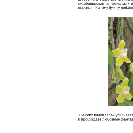
скомбинирован из нескольких р
персика... К этому букету добав
У многих видов запах усиливает
и пробуждает любовные фантаз