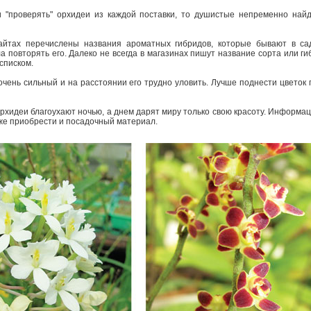
 "проверять" орхидеи из каждой поставки, то душистые непременно найду
айтах перечислены названия ароматных гибридов, которые бывают в са
а повторять его. Далеко не всегда в магазинах пишут название сорта или г
 списком.
очень сильный и на расстоянии его трудно уловить. Лучше поднести цветок 
рхидеи благоухают ночью, а днем дарят миру только свою красоту. Информа­
х же приобрести и посадочный материал.