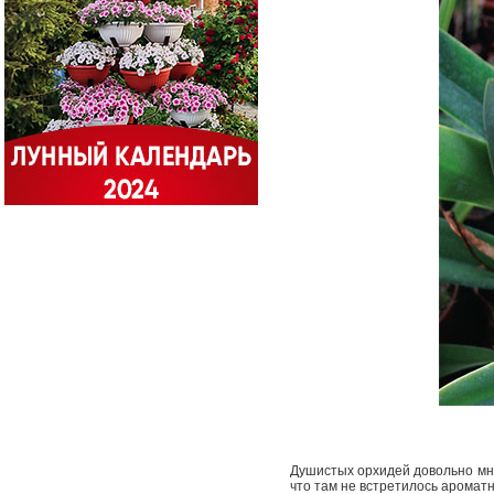
Душистых орхидей довольно мно
что там не встре­тилось аромат