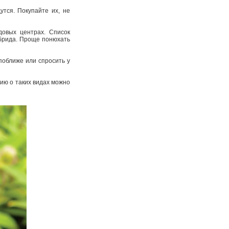
тся. Покупайте их, не
довых центрах. Список
ибрида. Проще понюхать
поближе или спросить у
цию о таких видах можно