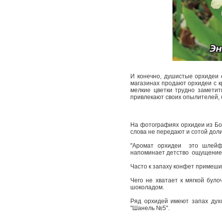
И конечно, душистые орхидеи 
магазинах продают орхидеи с к
мелкие цветки трудно заметит
привлекают своих опылителей, 
На фотографиях орхидеи из Бот
слова не передают и сотой доли 
"Аромат орхидеи ­ это шлей
напоминает детство ­ ощу­щение
Часто к запаху конфет примеши
Чего не хватает к мягкой було
шоколадом.
Ряд орхидей имеют запах духо
"Шанель №5".