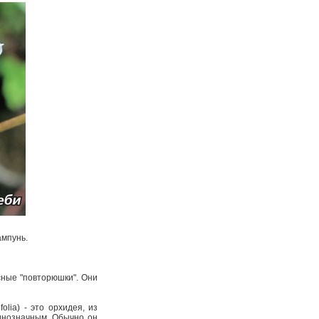
ампунь.
асные "повторюшки". Они
lia) ­- это орхидея, из
однозначным. Обычно он