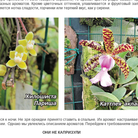
азных ароматов. Кроме цветочных оттенков, улавливается и фруктовый запа
ляется нотка сладости, горчинки или терпкий вкус, как у сирени.
ся к ночи. Не зря орхидеи принято ставить в спальне. Их аромат настраива
ии. Однако мы увлеклись описанием ароматов. Перейдем к требованиям орх
ОНИ НЕ КАПРИЗУЛИ