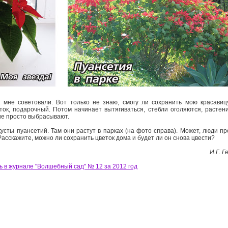
 мне советовали. Вот только не знаю, смогу ли сохранить мою красавицу
ток, подарочный. Потом начинает вытягиваться, стебли оголяются, растени
кие просто выбрасывают.
усты пуансетий. Там они растут в парках (на фото справа). Может, люди пр
асскажите, можно ли сохранить цветок дома и будет ли он снова цвести?
И.Г. Г
ь в журнале "Волшебный сад" № 12 за 2012 год