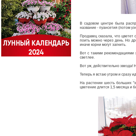
В садовом центре была распр
название - пуансетия (потом уз
Продавец сказала, что цветет 
поить можно через день. Но др
иначе корни могут загнить.
Вот с такими рекомендациями я
светлее.
Вот уж, действительно звезда! 
Теперь я встаю утром и сразу ид
На растении шесть больших "зв
цветение длится 1,5 месяца и 