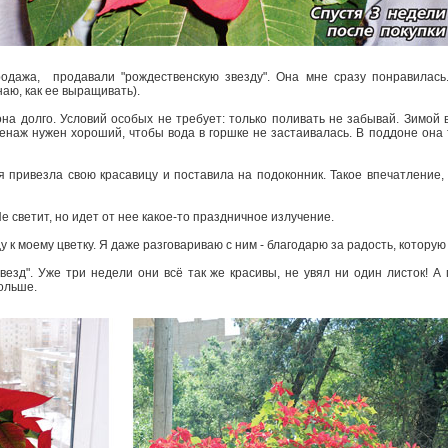
одажа, продавали "рождественскую звезду". Она мне сразу понравилась
наю, как ее выращивать).
она долго. Условий особых не требует: только поливать не забывай. Зимой 
енаж нужен хороший, чтобы вода в горшке не застаивалась. В поддоне она 
 привезла свою красавицу и поставила на подоконник. Такое впечатление, 
Не светит, но идет от нее какое-то праздничное излучение.
у к моему цветку. Я даже разговариваю с ним - благодарю за радость, которую
езд". Уже три недели они всё так же красивы, не увял ни один листок! А
больше.