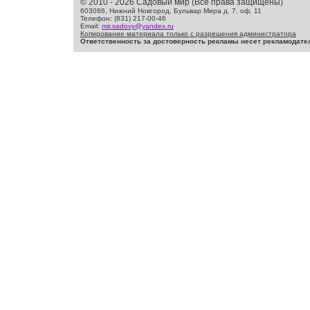
© 2010 - 2026 Садовый мир (Все права защищены)
603086, Нижний Новгород, Бульвар Мира д. 7, оф. 11
Телефон: (831) 217-00-46
Email:
mir.sadovy@yandex.ru
Копирование материала только с разрешения администратора
Ответственность за достоверность рекламы несет рекламодате