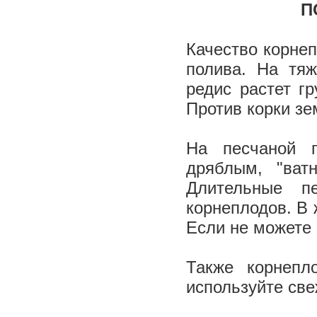
П
Качество корнеп
полива. На тяж
редис растет г
Против корки зе
На песчаной п
дряблым, "ват
Длительные п
корнеплодов. В 
Если не можете 
Также корнепл
используйте св