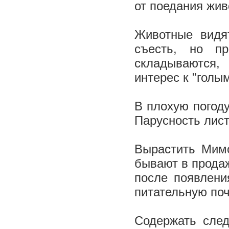
от поедания жи
Животные видя
съесть, но п
складываются, 
интерес к "голы
В плохую погод
Па­русность лис
Вырастить Мимо
бывают в продаж
после появлени
питательную по
Содержать сле