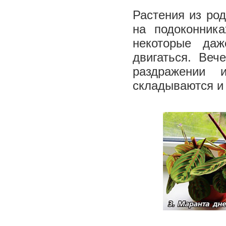
Растения из род
на по­доконни
некоторые да
двигаться. Веч
раздражении 
складываются и