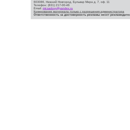
603086, Нижний Новгород, Бульвар Мира д. 7, оф. 11
Телефон: (831) 217-00-46
Email:
mir.sadovy@yandex.ru
Копирование материала только с разрешения администратора
Ответственность за достоверность рекламы несет рекламодате