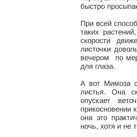
быстро просыпае
При всей способ
таких растений
скорости движ
листочки довол
вечером ­ по м
для глаза.
А вот Мимоза с
листья. Она с
опускает вето
прикосновении к
она это практи
ночь, хотя и не 