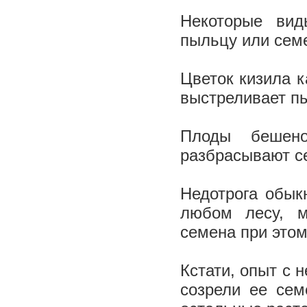
Некоторые ви
пыльцу или сем
Цветок кизила к
выстреливает п
Плоды бешено
разбрасывают се
Недотрога обыкн
любом лесу, м
семена при этом
Кстати, опыт с 
созрели ее сем