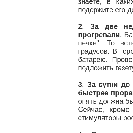
знаете, в каки
подержите его д
2. За две не
прогревали.
Баб
печке". То ес
градусов. В гор
батарею. Прове
подложить газет
3. За сутки д
быстрее прора
опять должна бы
Сейчас, кроме
стимуляторы рос