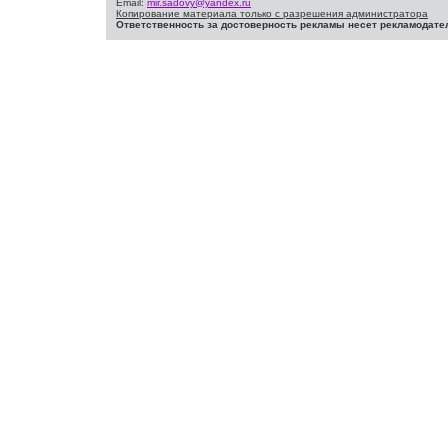
Email:
mir.sadovy@yandex.ru
Копирование материала только с разрешения администратора
Ответственность за достоверность рекламы несет рекламодате