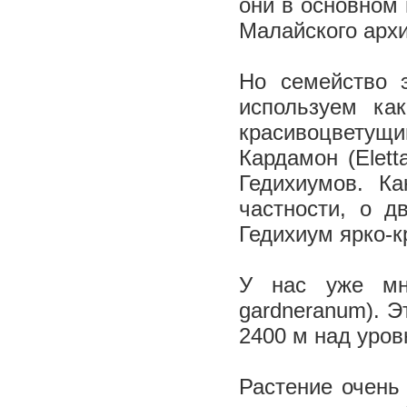
они в основном 
Малайского архи
Но семейство 
используем ка
красивоцветущи
Кардамон (Elett
Гедихиумов. К
частности, о д
Гедихиум ярко-к
У нас уже мно
gardneranum). Э
2400 м над уров
Растение очень