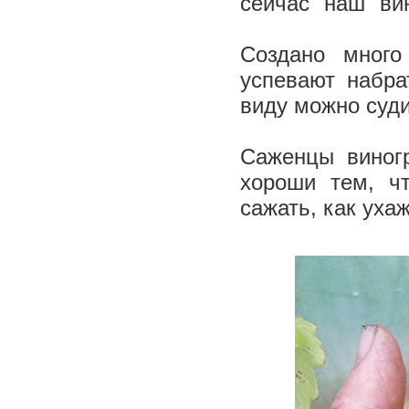
сейчас "наш" ви
Создано много
успевают набр
виду можно суди
Саженцы виног
хороши тем, ч
сажать, как уха