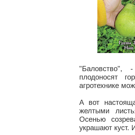
"Баловство", 
плодоносят го
агротехнике мо
А вот настоящ
желтыми листь
Осенью созрев
украшают куст. 