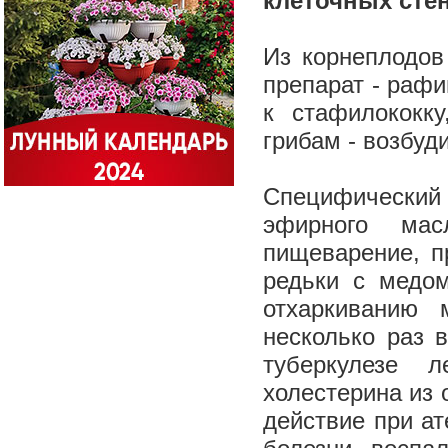
клеточных сте
Из корнеплодов
препарат - раф
к стафилококку
грибам - возбу
Специфический
эфирного мас
пищеварение, п
редьки с медо
отхаркиванию 
несколько раз 
туберкулезе л
холестерина из 
действие при ат