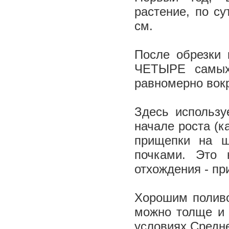
растение, по су
см.
После обрезки 
ЧЕТЫРЕ самых
равномерно вокр
Здесь использу
начале роста (к
прищепки на ш
почками. Это 
отхождения - пр
Хорошим поливо
можно толще и 
условиях Средне