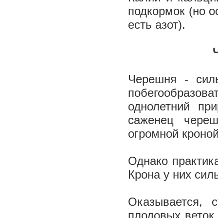
подкормок (но о
есть азот).
Черешня - сил
побегообразов
однолетний пр
саженец череш
огромной кроно
Однако практика
Крона у них сил
Оказывается, 
плодовых веток 