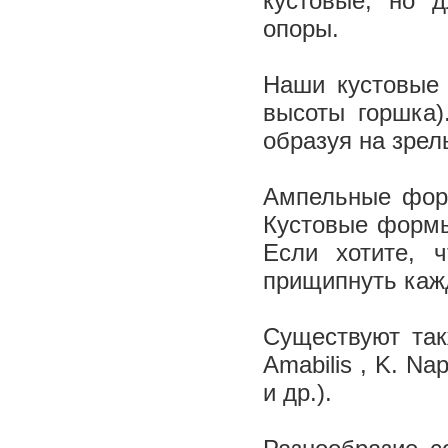
кустовые, но 
опоры.
Наши кустовые
высоты горшка)
образуя на зрел
Ампельные фор
Кустовые формы
Если хотите, 
прищипнуть кажд
Существуют так
Ama­bilis , K. Nap
и др.).