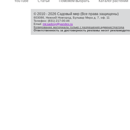
YouTube
Статьи
Поможем выбрать
Каталог растений
© 2010 - 2026 Садовый мир (Все права защищены)
603086, Нижний Новгород, Бульвар Мира д. 7, оф. 11
Телефон: (831) 217-00-46
Email:
mir.sadovy@yandex.ru
Копирование материала только с разрешения администратора
Ответственность за достоверность рекламы несет рекламодате