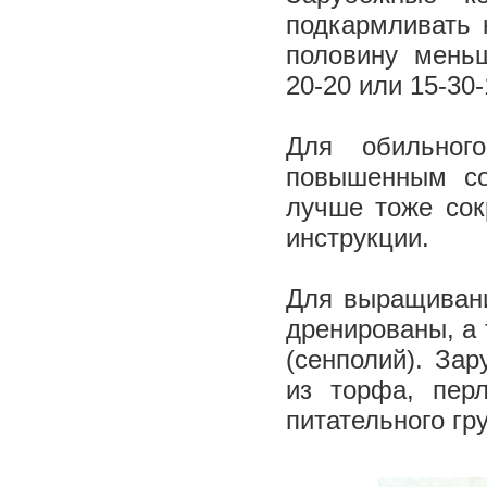
подкармливать 
половину меньш
20­-20 или 15­-30
Для обильног
повышенным со
лучше тоже сок
инструкции.
Для выращивани
дренированы, а 
(сенполий). За
из торфа, пер­
питательного гр