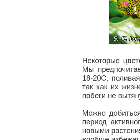
Некоторые цвет
Мы предпочитае
18­-20С, полива
так как их жиз
побеги не вытян
Можно добиться
период активно
новыми растения
вообще избежат