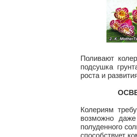
Поливают коле
подсушка грунт
роста и развити
ОСВ
Колериям требу
возможно даже
полуденного со
способствует ко