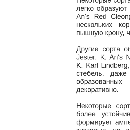
Некоторые сорт
легко образуют 
An's Red Cleon
нескольких ко
пышную крону, ч
Другие сорта о
Jester, K. An's 
K. Karl Lindber
стебель, даже
образован­ны
декоративно.
Некоторые сор
более устойчи
формирует ампе