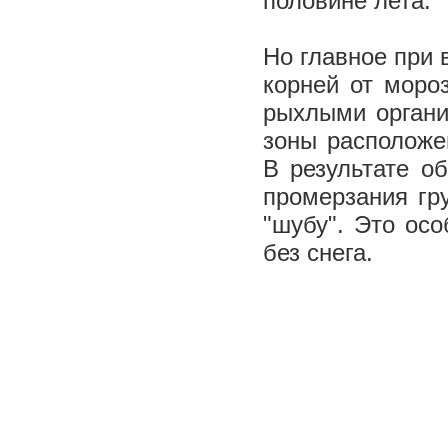
половине лета.
Но главное при 
корней от моро
рыхлыми органи
зоны расположен
В результате о
промерзания гр
"шубу". Это ос
без снега.