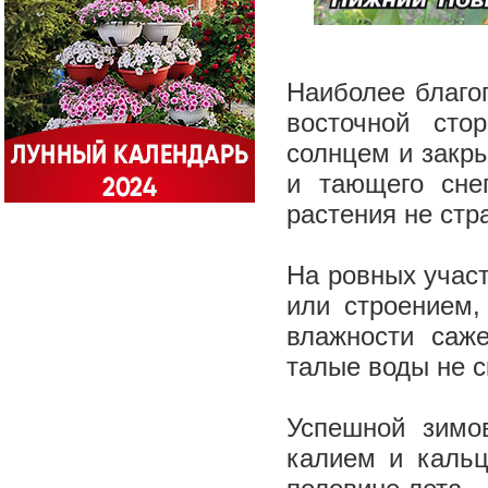
Наиболее благо
восточной сто
солнцем и закры
и тающего снег
растения не стр
На ровных учас
или строением,
влажности саж
талые воды не с
Успешной зимов
калием и кальц