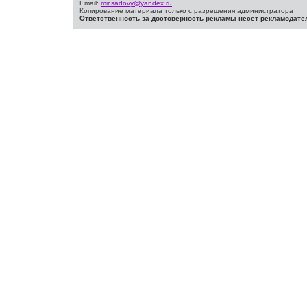
Email:
mir.sadovy@yandex.ru
Копирование материала только с разрешения администратора
Ответственность за достоверность рекламы несет рекламодате