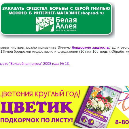
стания листьев, можно применить 3%-ную
бордоскую жидкость.
Если этого
1%-ной бордоской жидкостью или фундазолом (10 г на 10 л воды). Обработку
азете "Волшебная грядка" 2008 года № 13.