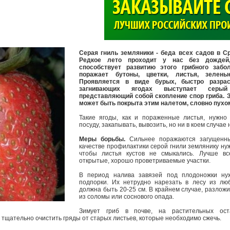
>
Серая гниль земляники - беда всех садов в С
Редкое лето проходит у нас без дождей
способствует развитию этого грибного забо
поражает бутоны, цветки, листья, зелен
Проявляется в виде бурых, быстро разра
загнивающих ягодах выступает серый
представляющий собой скопление спор гриба. З
может быть покрыта этим налетом, словно пухо
Такие ягоды, как и пораженные листья, нужно
посуду, закапывать, вывозить, но ни в коем случае 
Меры борьбы.
Сильнее поражаются загущенны
качестве профилактики серой гнили землянику ну
чтобы листья кустов не смыкались. Лучше вс
открытые, хорошо проветриваемые участки.
В период налива завязей под плодоножки нуж
подпорки. Их нетрудно нарезать в лесу из люб
должна быть 20-25 см. В крайнем случае, разложи
из соломы или соснового опада.
Зимует гриб в почве, на растительных ост
 тщательно очистить гряды от старых листьев, которые необходимо сжечь.