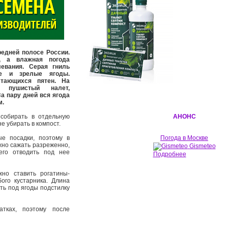
редней полосе России.
, а влажная погода
левания. Серая гниль
ые и зрелые ягоды.
стающихся пятен. На
 пушистый налет,
а пару дней вся ягода
м.
 собирать в отдельную
АНОНС
не убирать в компост.
е посадки, поэтому в
Погода в Москве
жно сажать разреженно,
Gismeteo
его отводить под нее
Подробнее
но ставить рогатины-
ого кустарника. Длина
ть под ягоды подстилку
атках, поэтому после