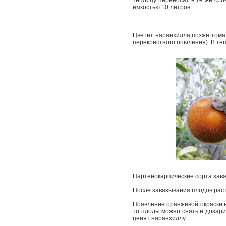
теплицу переносят в те же сро
емкостью 10 литров.
Цветет наранхилла позже томат
перекрестного опыления). В те
Партенокарпические сорта завя
После завязывания плодов раст
Появление оранжевой окраски е
то плоды можно снять и дозарив
ценят наранхиллу.