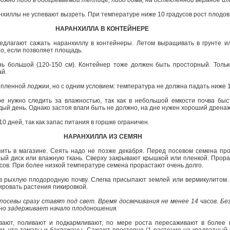
жно либо в обогреваемой теплице, либо дома, на остекленной веранде или
хиллы не успевают вызреть. При температуре ниже 10 градусов рост плодов
НАРАНХИЛЛА В КОНТЕЙНЕРЕ
едлагают сажать наранхиллу в контейнеры. Летом выращивать в грунте ил
о, если позволяет площадь.
ь большой (120-­150 см). Контейнер то­же должен быть просторный. Толь
ай.
пленной лоджии, но с одним условием: температура не должна падать ниже 1
е нужно следить за влажностью, так как в небольшой емкости почва быс
дый день. Однако застоя влаги быть не должно, на дне нужен хороший дрена
10 дней, так как запас питания в горшке ограничен.
НАРАНХИЛЛА ИЗ СЕМЯН
ть в магазине. Сеять надо не позже декабря. Перед посевом семена про
ный диск или влажную ткань. Сверху закрывают крышкой или пленкой. Прор
усов. При более низкой температуре семена прорастают очень долго.
 рыхлую плодородную почву. Слегка присыпают землей или вермикулитом. 
мировать растения пикировкой.
посевы сразу ставят под свет. Время досвечивания не менее 14 часов. Бе
но задерживает начало плодоношения.
вают, поливают и подкармливают, по мере роста пересаживают в более 