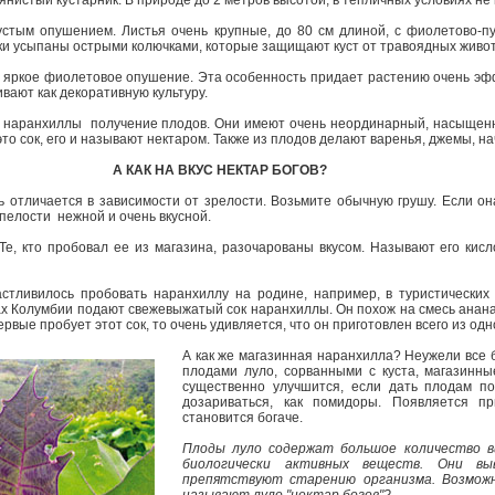
янистый кустарник. В природе до 2 метров высотой, в тепличных условиях не
устым опушением. Листья очень крупные, до 80 см длиной, с фиолетово-­
ки усыпаны острыми колючками, которые защищают куст от травоядных живо
х яркое фиолетовое опушение. Эта особенность придает растению очень эф
вают как декоративную культуру.
е наранхиллы ­ получение плодов. Они имеют очень неординарный, насыщен
­ это сок, его и называют нектаром. Также из плодов делают варенья, джемы, н
А КАК НА ВКУС НЕКТАР БОГОВ?
нь отличается в зависимости от зрелости. Возьмите обычную грушу. Если он
пелости ­ нежной и очень вкусной.
Те, кто пробовал ее из магазина, разочарованы вкусом. Называют его кис
астливилось пробовать наранхиллу на родине, например, в туристических
ах Колумбии подают свежевыжатый сок наранхиллы. Он похож на смесь анана
рвые пробует этот сок, то очень удивляется, что он приготовлен всего из одн
А как же магазинная наранхилла? Неужели все 
плодами луло, сорванными с куста, магазинны
существенно улучшится, если дать плодам п
дозариваться, как помидоры. Появляется пр
становится богаче.
Плоды луло содержат большое количество в
биологически активных веществ. Они вы
препятствуют старению организма. Возможн