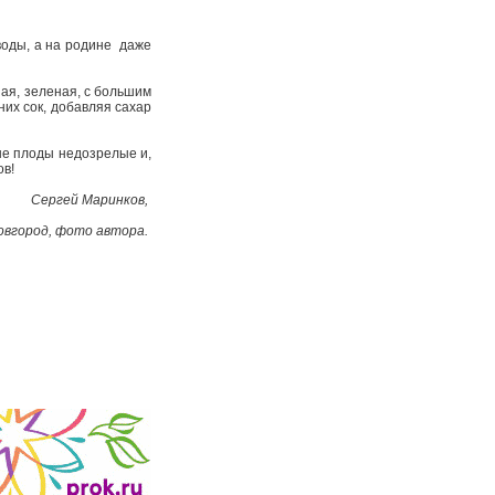
­ды, а на родине ­ даже
ная, зеленая, с большим
них сок, добавляя сахар
ые плоды недозрелые и,
ов!
Сергей Маринков,
Новгород, фото автора.