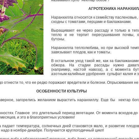
называют луло "нектар богов"?
АГРОТЕХНИКА НАРАНХИ
Наранхилла относится к семейству пасленовые
сходны с томатами, перцами и баклажанами.
Выращивают ее через рассаду и только в тепл
тепло и не терпит пересушивания почвы, от
бутоны.
Наранхилла теплолюбива, но при высокой темп
завязывает плодов, как и томаты.
В остальном уход такой же, как за баклажанами
обжора. На стадии рассады нужно дават
(например, настой навоза), а с момента бу
азотным калийные удобрения ­ сульфат калия и 
о отнести то, что ее редко поражают вредители и болезни. Опрыскивания н
ОСОБЕННОСТИ КУЛЬТУРЫ
верное, загорелись желанием вырастить наранхиллу. Еще бы ­ нектар богов
нностях. Главное ­ это длительный период вегетации. От момента всходов д
месяцев, и это в благоприятных условиях!
 па­дает температура, солнечных дней становится мало, и развитие плодов
 надо в ноябре­-декабре. Получается круглогодичный цикл!