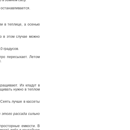
 в зимнем саду.
 останавливается.
и в теп­лице, а осенью
ко в этом случае можно
0 градусов.
тро пересыхает. Летом
ж.
ращивают. Их кладут в
ащивать нужно в теплом
Сеять лучше в кассеты
з этого рассада сильно
просторные емкости. В