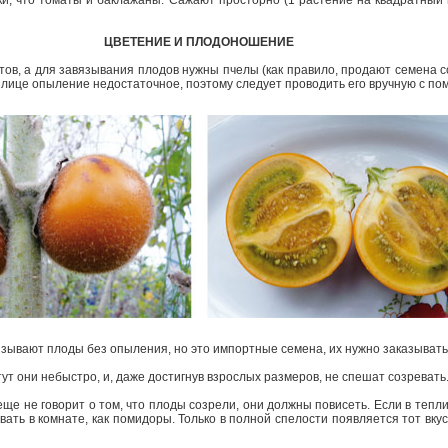
ки, что томаты и баклажаны. Сажают просторно (1 растение на квадратный 
ЦВЕТЕНИЕ И ПЛОДОНОШЕНИЕ
ов, а для завязывания плодов нужны пчелы (как правило, продают семена с
плице опыление недостаточное, поэтому следует проводить его вручную с по
зывают плоды без опыления, но это импортные семена, их нужно заказывать
ут они небыстро, и, даже достигнув взрослых размеров, не спешат созревать
ще не говорит о том, что плоды созрели, они должны повисеть. Если в тепл
ать в комнате, как помидоры. Только в полной спелости появляется тот вкус