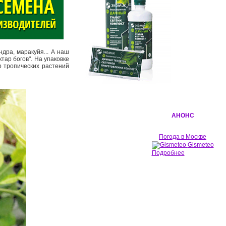
дра, маракуйя... А наш
тар богов". На упаковке
р тропических растений
АНОНС
Погода в Москве
Gismeteo
Подробнее