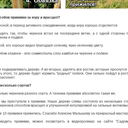
особов прививки за кору и врасщеп?
есной, в период активного сокодвижения, когда кора хорошо отделяется.
ить так, чтобы черенок встал не посе­редине ветки, а с одной стороны п
енка и подвоя.
­рой, его хорошо видно благодаря сочному, ярко­-зеленому цвету.
бом главное - это совместить слои камбия на черенке и подвое.
 и подкармливать дерево. А во-­вторых, удалять все ростки, которые проснутся
ь этого, то дерево будет кормить "родные" побеги. Они сильно пойдут в рос
засохнет.
 несколько сортов?
олько черенков разного сорта. А техника прививки абсолютно такая же.
мы приступили к прививке. Наше дерево сливы состояло из нескольких ств
 черенков способом врасщеп и улучшенной копулировкой на сильные волчковые
се 10 прививок прижились. Спасибо Алексею Малышеву за прекрасный мастер-
оводить прививки, можно посмотреть в видеороликах на сайте "Садов