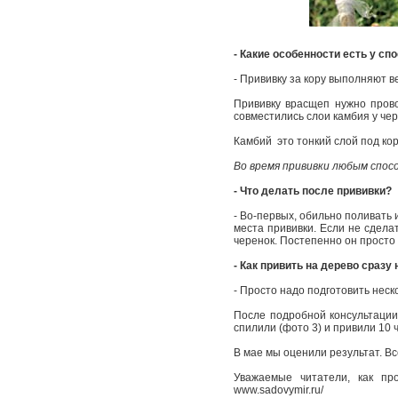
- Какие особенности есть у сп
- Прививку за кору выполняют в
Прививку врасщеп нужно провод
совместились слои камбия у чер
Камбий ­ это тонкий слой под ко
Во время прививки любым спосо
- Что делать после прививки?
- Во-­первых, обильно поливать
места прививки. Если не сделат
черенок. Постепенно он просто 
- Как привить на дерево сразу
- Просто надо подготовить неск
После подробной консультации 
спилили (фото 3) и привили 10
В мае мы оценили результат. В
Уважаемые читатели, как пр
www.sadovymir.ru/