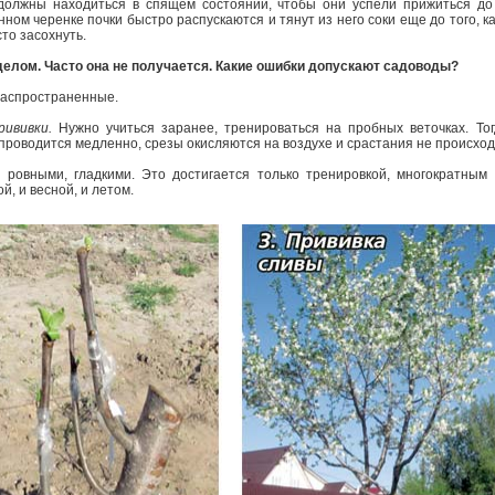
должны находиться в спящем состоянии, чтобы они успели прижиться до т
нном черенке почки быстро распускаются и тянут из него соки еще до того, ка
сто засохнуть.
делом. Часто она не получается. Какие ошибки допускают садоводы?
 распространенные.
ививки.
Нужно учиться заранее, тренироваться на пробных веточках. Тог
а проводится медленно, срезы окисляются на воздухе и срастания не происход
ровными, гладкими. Это достигается только тренировкой, многократным 
й, и весной, и летом.