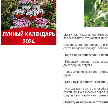
Мы купили участок, на которо
переспевают и становятся пре
Для прививки пригласили Алекс
сорта плодовых культур, владе
- Когда надо приступать к при
- Прививку проводят в два срок
до середины августа.
Первыми прививают косточковые 
груши).
- Если нужно привить саженец
- Используют разные способы п
саженцах. На взрослых деревья
копулировки ­ в крону, на тонки
- Советуют черенки заготавли