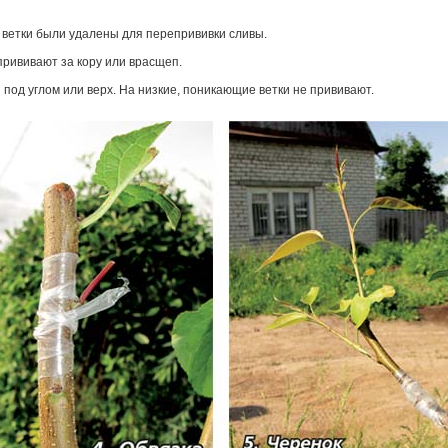
 вет­ки были удалены для перепрививки сливы.
прививают за кору или врасщеп.
под углом или верх. На низкие, поникающие ветки не прививают.