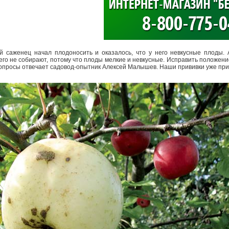
>
й саженец начал плодоносить и оказалось, что у него невкусные плоды. 
него не собирают, потому что плоды мелкие и невкусные. Исправить положен
вопросы отвечает садовод-­опытник Алексей Малышев. Наши прививки уже пр