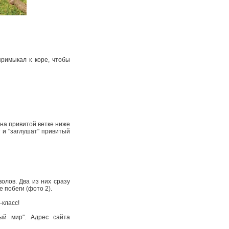
ри­мыкал к коре, чтобы
 на привитой ветке ниже
т и "заглушат" привитый
олов. Два из них сразу
 побеги (фото 2).
­класс!
ый мир". Адрес сайта