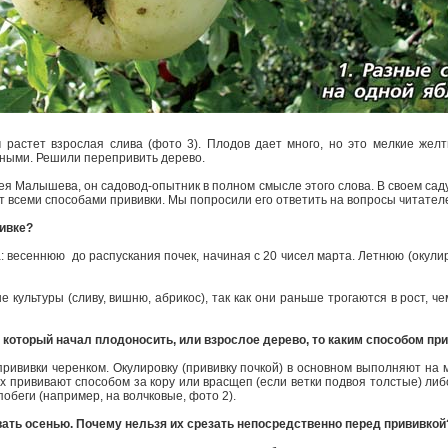
м растет взрослая слива (фото 3). Плодов дает много, но это мелкие жел
сными. Решили перепривить дерево.
ея Малышева, он садовод­-опытник в полном смысле этого слова. В своем са
ет всеми способами прививки. Мы попросили его ответить на вопросы читател
вивке?
а: весеннюю ­ до распускания почек, начиная с 20 чисел марта. Летнюю (окулир
культуры (сливу, вишню, абрикос), так как они раньше трогаются в рост, ч
, который начал плодоносить, или взрослое дерево, то каким способом пр
рививки черенком. Окулировку (прививку почкой) в основном выполняют на 
х прививают способом за кору или врасщеп (если ветки подвоя толстые) ли
е побеги (например, на волчковые, фото 2).
вать осенью. Почему нельзя их срезать непосредственно перед прививкой