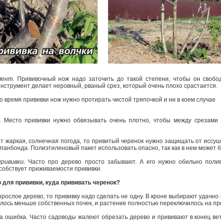
мент.
Прививочный нож надо заточить до такой степени, чтобы он свобод
инструмент делает неровный, рваный срез, который очень плохо срастается.
о время прививки нож нужно протирать чистой тряпочкой и ни в коем случае
а.
Место прививки нужно обвязывать очень плотно, чтобы между срезами 
т жаркая, солнечная погода, то привитый черенок нужно защищать от иссуше
панбонда. Полиэтиленовый пакет использовать опасно, так как в нем может 
рививки.
Часто про дерево просто забывают. А его нужно обильно полив
собствует приживаемости прививки.
о для прививки, куда прививать черенок?
зрослое дерево, то прививку надо сделать не одну. В кроне выбирают удачн
алось меньше собственных почек, и растение полностью переключилось на п
на ошибка. Часто садоводы жалеют обрезать дерево и прививают в конец вет