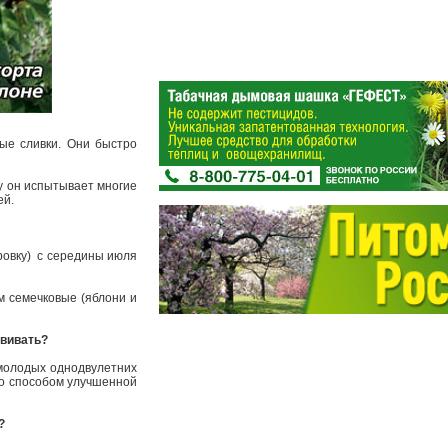
тые сливки. Они быстро
ду он испытывает многие
ей.
овку) ­ с середины июля
ем семечковые (яблони и
ививать?
молодых одно­двулетних
бо способом улучшенной
?