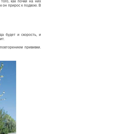
ого, как почки на них
к он прирос к подвою. В
да будет и скорость, и
ит.
повторением прививки.