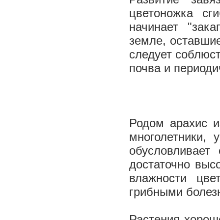
цветоножка сг
начинает "зака
земле, оставшие
следует соблюст
почва и периоди
Родом арахис и
многолетники, 
обусловливает
достаточно выс
влажности цве
грибными болез
Растения хорош