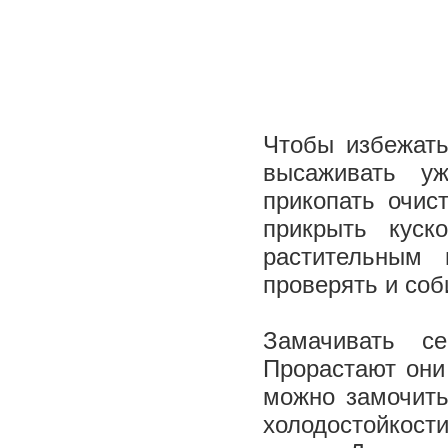
Чтобы избежать
высаживать у
прикопать очис
прикрыть куск
растительным 
проверять и соб
Замачивать с
Прорастают они
можно замочить
холодостойкос