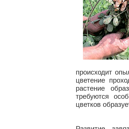
происходит опыл
цветение прохо
растение обра
требуются осо
цветков образуе
Развитие завя