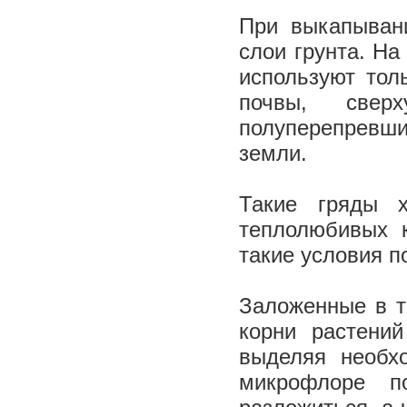
При выкапыван
слои грунта. На
используют тол
почвы, свер
полуперепрев
земли.
Такие гряды 
теплолюбивых к
такие условия п
Заложенные в т
корни растени
выделяя необх
микрофлоре п