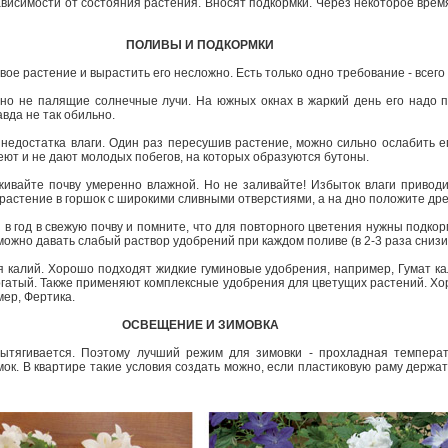
зависимости от состояния растения. Вносят подкормки. Через некоторое вре
ПОЛИВЫ И ПОДКОРМКИ
вое растение и вырастить его несложно. Есть только одно требование - всего
, но не палящие солнечные лучи. На южных окнах в жаркий день его надо 
авда не так обильно.
 недостатка влаги. Один раз пересушив растение, можно сильно ослабить ег
еют и не дают молодых побегов, на которых образуются бутоны.
ивайте почву умеренно влажной. Но не заливайте! Избыток влаги приводи
 растение в горшок с широкими сливными отверстиями, а на дно положите др
 в год в свежую почву и помните, что для повторного цветения нужны подко
а можно давать слабый раствор удобрений при каждом поливе (в 2-3 раза снизи
я калий. Хорошо подходят жидкие гуминовые удобрения, например, Гумат кал
Богатый. Также применяют комплексные удобрения для цветущих растений. Хо
мер, Фертика.
ОСВЕЩЕНИЕ И ЗИМОВКА
ытягивается. Поэтому лучший режим для зимовки - прохладная температу
к. В квартире такие условия создать можно, если пластиковую раму держат