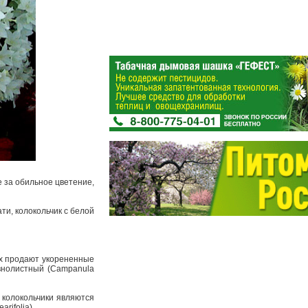
е за обильное цветение,
ти, колокольчик с белой
ах продают укорененные
внолистный (Campanula
 колокольчики являются
rifolia).