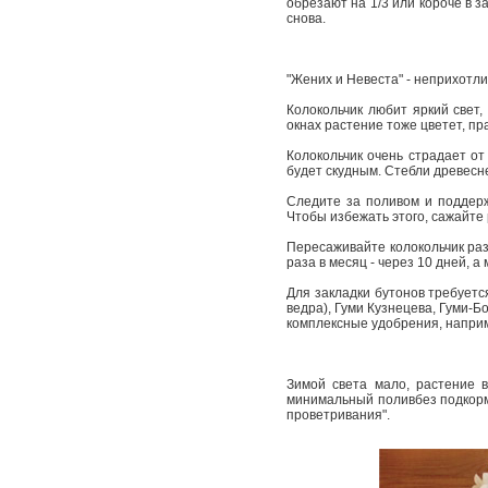
обрезают на 1/3 или короче в 
снова.
"Жених и Невеста" - неприхотли
Колокольчик любит яркий свет
окнах растение тоже цветет, пр
Колокольчик очень страдает от
будет скудным. Стебли древесн
Следите за поливом и поддерж
Чтобы избежать этого, сажайте
Пересаживайте колокольчик раз
раза в месяц - через 10 дней, 
Для закладки бутонов требуетс
ведра), Гуми Кузнецева, Гуми-
комплексные удобрения, напри
Зимой света мало, растение в
минимальный поливбез подкормо
проветривания".