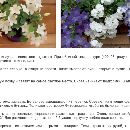
льзу растению, оно отдыхает. При обычной температуре (+22..25 градусов
ечивать колокольчик
даляя слабые, вытянутые побеги. Также вырезают очень старые и сухие. В
ю почву и ставят на самое светлое место. Снова начинают подкормки. В ап
но омолаживать. Ее заново выращивают из черенка. Срезают их в конце фе
стиковую бутылку. Поливают раствором Фитоспорина, чтобы не было загниван
ть сразу несколько черенков и размножить растение. Очень тонкие стеб
й". Для размножения достаточно 2-3 узлов, верхушку побега надо срезать.
 срезать их лезвием или острыми ножницами. Если отрывать их рукой, то 