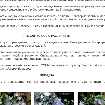
ще продают кустовые сорта, но иногда бывает ампельная форма (длина поб
ругло-сердцевидные с зубчатыми краями, до 3 см в диаметре.
агазинов, то колокольчик можно выписать по почте. Некоторые частники про
нужен цветок - жених или невеста, простой или махровый, так как цены на них
ыло достать "невесту", - белые колокольчики были редкостью. Сейчас всё н
ЧТО СЛУЧИЛОСЬ С РАСТЕНИЕМ?
 у которых цветов столько, что не видно листьев. Такие растения быстро р
зывается стресс от смены условий.
омерный полив: растения то зальют, то пересушат. От этого развиваются ко
 может погубить растение. Сначала листья желтеют, вянут, а потом гиб
имптомов) надо применять фунгициды
, возьмите себе за правило СРАЗУ поливать их фунгицидами. Из биолог
кие - Максим, Витарос.
ПОСАДКА
льно пересадить, так как магазинный горшок очень мал, а грунт 