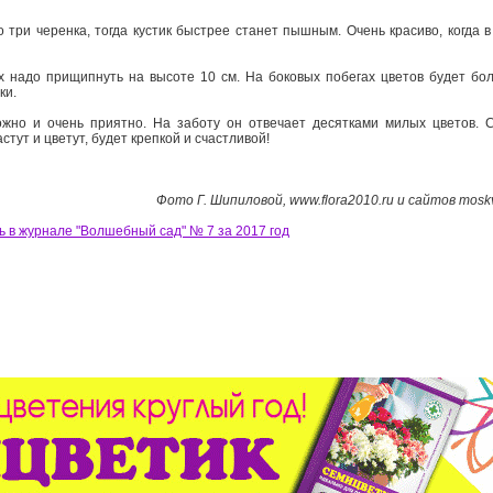
 три черенка, тогда кустик быстрее станет пышным. Очень красиво, когда в
 их надо прищипнуть на высоте 10 см. На боковых побегах цветов будет б
ки.
жно и очень приятно. На заботу он отвечает десятками милых цветов. Сч
стут и цветут, будет крепкой и счастливой!
Фото Г. Шипиловой, www.flora2010.ru и сайтов moskva.
ь в журнале "Волшебный сад" № 7 за 2017 год