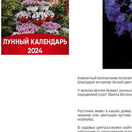
Комнатный колокольчик получил 
благодаря которому белый цвет
У жениха венчик бывает разных 
серединкой (сорт Starina Bicolo
Растение живет в наших домах 
черенки или цветущие кустики
isophylla).
В садовых центрах можно найти
гибридами от скрещивания колоко