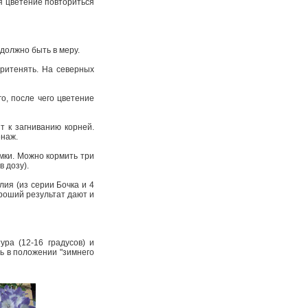
мя цветение повториться
 должно быть в меру.
притенять. На северных
о, после чего цветение
т к загниванию корней.
енаж.
рмки. Можно кормить три
в дозу).
ия (из серии Бочка и 4
роший результат дают и
ра (12-16 градусов) и
ь в положении "зимнего