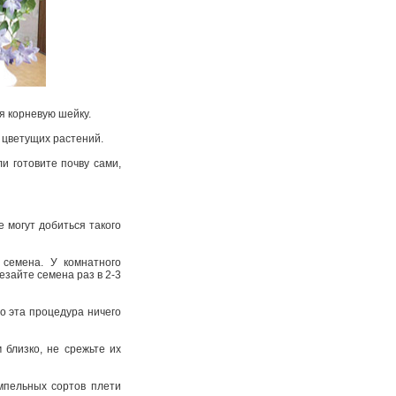
я корневую шейку.
я цветущих растений.
ли готовите почву сами,
е могут добиться такого
 семена. У комнатного
езайте семена раз в 2-3
о эта процедура ничего
близко, не срежьте их
мпельных сортов плети