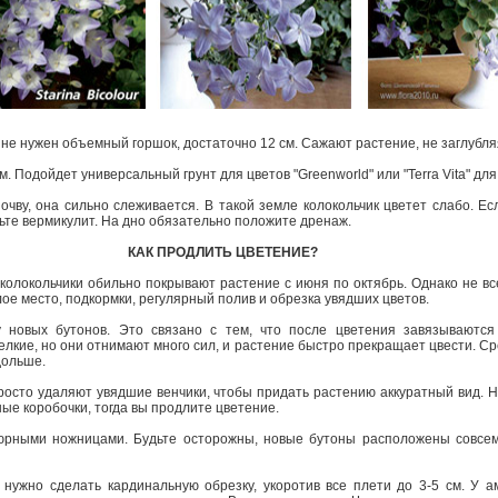
не нужен объемный горшок, достаточно 12 см. Сажают растение, не заглубля
 Подойдет универсальный грунт для цветов "Greenworld" или "Terra Vita" дл
очву, она сильно слеживается. В такой земле колокольчик цветет слабо. Ес
вьте вермикулит. На дно обязательно положите дренаж.
КАК ПРОДЛИТЬ ЦВЕТЕНИЕ?
-колокольчики обильно покрывают растение с июня по октябрь. Однако не вс
тлое место, подкормки, регулярный полив и обрезка увядших цветов.
у новых бутонов. Это связано с тем, что после цветения завязываются
елкие, но они отнимают много сил, и растение быстро прекращает цвести. Ср
 дольше.
росто удаляют увядшие венчики, чтобы придать растению аккуратный вид. Н
ные коробочки, тогда вы продлите цветение.
юрными ножницами. Будьте осторожны, новые бутоны расположены совсем 
нужно сделать кардинальную обрезку, укоротив все плети до 3-5 см. У а