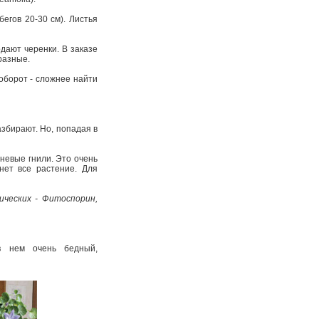
егов 20-30 см). Листья
дают черенки. В заказе
 разные.
аоборот - сложнее найти
азбирают. Но, попадая в
рневые гнили. Это очень
нет все растение. Для
ических - Фитоспорин,
в нем очень бедный,