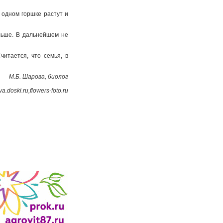
 одном горшке растут и
ольше. В дальнейшем не
итается, что семья, в
М.Б. Шарова, биолог
doski.ru,flowers-foto.ru