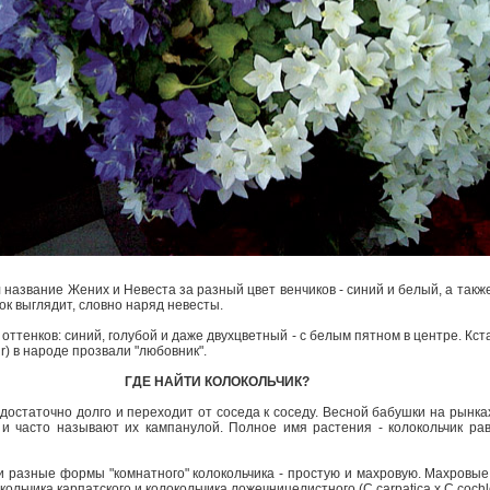
название Жених и Невеста за разный цвет венчиков - синий и белый, а такж
ок выглядит, словно наряд невесты.
оттенков: синий, голубой и даже двухцветный - с белым пятном в центре. Кста
ur) в народе прозвали "любовник".
ГДЕ НАЙТИ КОЛОКОЛЬЧИК?
достаточно долго и переходит от соседа к соседу. Весной бабушки на рынк
 и часто называют их кампанулой. Полное имя растения - колокольчик ра
 разные формы "комнатного" колокольчика - простую и махровую. Махровые
льчика карпатского и колокольчика ложечницелистного (C.carpatica x C.cochlea