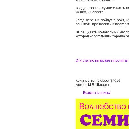
черенок может загнить.
В один горшок лучше сажать по
жених, и невеста.
Когда черенки пойдут в рост,
забывать про поливы и подкорм
Выращивать колокольчик несло
которой колокольчики хорошо ра
Эту статью вы можете прочитат
Количество показов: 37016
Автор: М.Б. Шарова
Возврат к списку