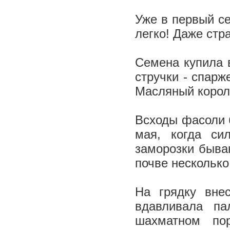
Уже в первый се
легко! Даже ст
Семена купила 
стручки - спарж
Масляный коро
Всходы фасоли б
мая, когда си
заморозки быва
почве несколько
На грядку вне
вдавливала п
шахматном по