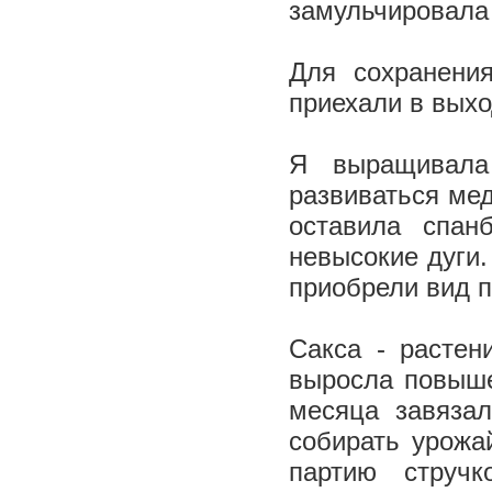
замульчировала
Для сохранени
приехали в вых
Я выращивала
развиваться мед
оставила спан
невысокие дуги.
приобрели вид 
Сакса - растен
выросла повыше
месяца завяза
собирать урожа
партию струч