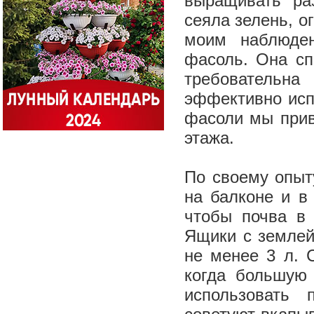
выращивать ра
сеяла зелень, о
моим наблюден
фасоль. Она сп
требовательна
эффективно испо
фасоли мы прив
этажа.
По своему опыту
на балконе и в
чтобы почва в
Ящики с землей
не менее 3 л. 
когда большую
использовать 