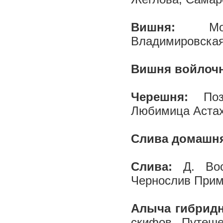
Вишня:
М
Владимировская
Вишня войлочна
Черешня:
По
Любимица Аста
Слива домашн
Слива:
Д. Во
Чернослив Прим
Алыча гибридн
скифов, Путеше