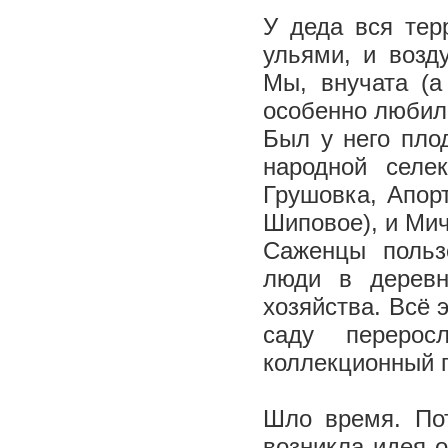
У деда вся тер
ульями, и воз
Мы, внучата (а
особенно любили
Был у него пло
народной селе
Грушовка, Апор
Шиповое), и Мич
Саженцы польз
люди в деревн
хозяйства. Всё 
саду переро
коллекционный п
Шло время. Пот
возникла идея о