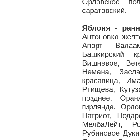
Орловское по
саратовский.
Яблоня - ранн
Антоновка желт
Апорт Валаам
Башкирский к
Вишневое, Вет
Немана, Засла
красавица, Им
Ртищева, Кутуз
позднее, Оран
гирлянда, Орло
Патриот, Пода
МелбаЛейт, Ро
Рубиновое Дуки