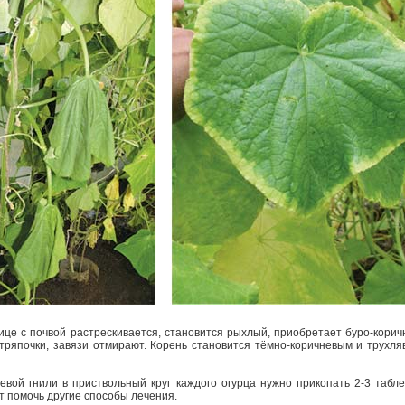
це с почвой растрескивается, становится рыхлый, приобретает буро-корич
 тряпочки, завязи отмирают. Корень становится тёмно-коричневым и трухл
евой гнили в приствольный круг каждого огурца нужно прикопать 2-3 табл
ут помочь другие способы лечения.