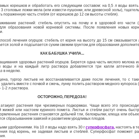
самых корешков и обработать его следующим составом: на 0,5 л воды взят
, 3 столовые ложки мела (или извести-пушонки, или древесной золы), тщате
ть пораженную часть стебля (от корешков до 12 см высоты стебля).
живание растений: стебель опустить на почву и в здоровой его части 
ля образования новой корневой системы. После появления новых корне
и.
пособ лечения огурцов: стебель от корня на высоту до 15 см смазывается
ается золой и подсыпается сухим свежим грунтом для образования дополнит
КАК БАБУШКА УЧИЛА...
щивания здоровых растений огурцов. Берется одна часть кислого молока и
 воды и на каждый литр раствора добавляется три капли аптечного й
з в неделю.
ена, тургор листьев не восстанавливается даже после лечения, то с так
удалить вместе с почвой и сжечь, лунку полить раствором медного купороса 
- 1-2 л раствора.
ОСТОРОЖНО, ПЕРЕДОЗА!
атакуют растения при чрезмерных подкормках. Чаще всего это происходи
 жижей или настоем куриного помета. Листья и стебли растут очень быстр
кормленные растения становятся добычей тли, белокрылки, клеща или объе
тся сбрасыванием завязей и развитием уродливых плодов.
ми удобрениями. На 10 л воды надо взять 30 г
суперфосфата,
настоять в т
ения под корень, не задевая листьев и стеблей. Суперфосфат поможет р
ния.