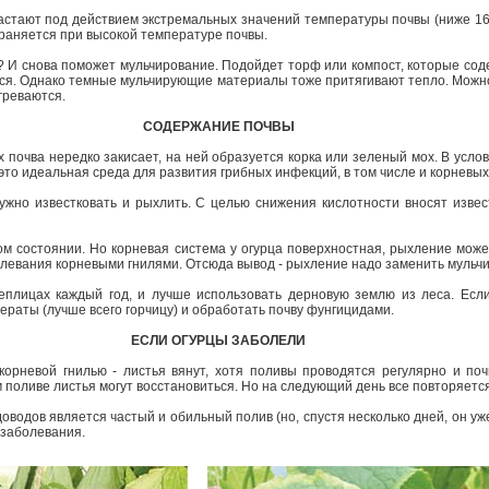
растают под действием экстремальных значений температуры почвы (ниже 1
раняется при высокой температуре почвы.
? И снова поможет мульчирование. Подойдет торф или компост, которые соде
ься. Однако темные мульчирующие материалы тоже притягивают тепло. Можн
греваются.
СОДЕРЖАНИЕ ПОЧВЫ
 почва нередко закисает, на ней образуется корка или зеленый мох. В усло
это идеальная среда для развития грибных инфекций, в том числе и корневых
ужно известковать и рыхлить. С целью снижения кислотности вносят извес
ом состоянии. Но корневая система у огурца поверхностная, рыхление мож
болевания корневыми гнилями. Отсюда вывод - рыхление надо заменить мульч
еплицах каждый год, и лучше использовать дерновую землю из леса. Есл
дераты (лучше всего горчицу) и обработать почву фунгицидами.
ЕСЛИ ОГУРЦЫ ЗАБОЛЕЛИ
рневой гнилью - листья вянут, хотя поливы проводятся регулярно и поч
 поливе листья могут восстановиться. Но на следующий день все повторяетс
водов является частый и обильный полив (но, спустя несколько дней, он уж
 заболевания.