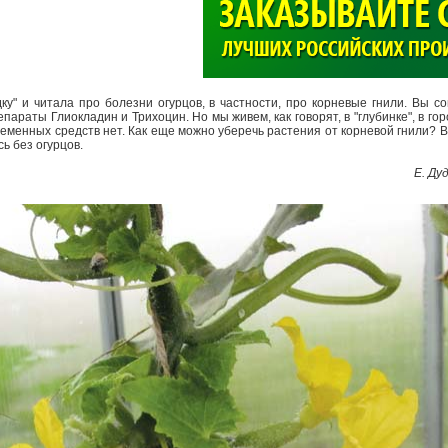
>
у" и читала про болезни огурцов, в частности, про корневые гнили. Вы с
араты Глиокладин и Трихоцин. Но мы живем, как говорят, в "глубинке", в го
еменных средств нет. Как еще можно уберечь растения от корневой гнили? В
сь без огурцов.
Е. Ду