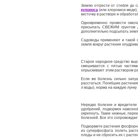
Землю отгрести от стебля до 
купороса
(или хлорокиси меди)
кисточку в растворе и обработа
Одновременно провести омола
присыпать СВЕЖИМ грунтом д
дополнительно подсыпать земл
Садоводы применяют и такой с
земля вокруг растения опудрив
Старое народное средство выра
смешивается с пятью частями
опрыскивают этим раствором ра
Если же болезнь сильно запущ
расстаться. Погибшие растения 
л воды), норма на каждую лунку 
Нередко болезни и вредители 
удобрений, подкормок навозной
окрепнуть. Такие нежные, пере
болезней. Все это сопровождае
Подкормите растения фосфорны
из суперфосфата полить раст
плоды и не сбросить их с расте