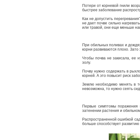
Потери от корневой гнили воз
быстрее заболевание распрост
Как не допустить перегревания
не дает почве сильно нагреват
или травой, они еще меньше на
При обильных поливах и дождях
корни развиваются плохо. Зато 
Чтобы почва не закисала, ее н
золу.
Почву нужно содержать в рыхл
корней. А это повысит риск за
Землю необходимо менять в т
невозможна, то нужно сеять си
Первые симптомы поражения ко
затенении растения и обильном
Распространенной ошибкой садо
больше способствует развитию