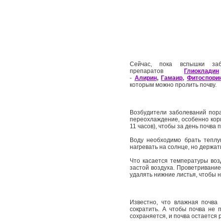
Сейчас, пока вспышки за
препаратов
Глиокладин
-
Алирин
,
Гамаир,
Фитоспори
которым можно пролить почву.
Возбудители заболеваний пора
переохлаждение, особенно корн
11 часов), чтобы за день почва 
Воду необходимо брать теплу
нагревать на солнце, но держать
Что касается температуры возд
застой воздуха. Проветривание
удалять нижние листья, чтобы н
Известно, что влажная почва
сократить. А чтобы почва не 
сохраняется, и почва остается р