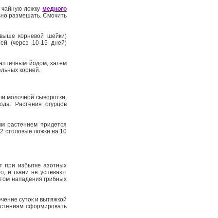
ь чайную ложку
медного
льно размешать. Смочить
(выше корневой шейки)
й (через 10-15 дней)
 аптечным йодом, затем
ельных корней.
ли молочной сыворотки,
ода. Растения огурцов
им растением придется
(2 столовые ложки на 10
т при избытке азотных
о, и ткани не успевают
ктом нападения грибных
ечение суток и вытяжкой
астениям сформировать