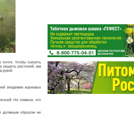
 почте. Чтобы снизить
а защиты растений, как
д рукой.
ней эпидемии корневых
езней. Но главное, что
 и должным образом не