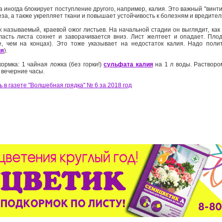
иногда блокирует поступление другого, например, калия. Это важный "винти
за, а также укрепляет ткани и повышает устойчивость к болезням и вредите
к называемый, краевой ожог листьев. На начальной стадии он выглядит, как
ласть листа сохнет и заворачивается вниз. Лист желтеет и опадает. Пл
е, чем на концах). Это тоже указывает на недостаток калия. Надо поли
ия
).
рмка: 1 чайная ложка (без горки!)
сульфата калия
на 1 л воды. Раствор
 вечерние часы.
 в газете "Волшебная грядка" № 6 за 2018 год