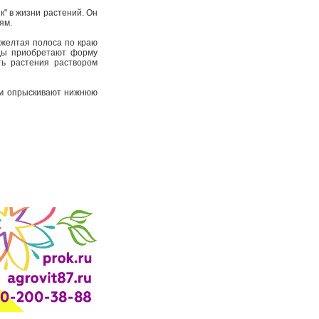
к" в жизни растений. Он
лям.
 желтая полоса по краю
оды приобретают форму
ть растения раствором
ом опрыскивают нижнюю