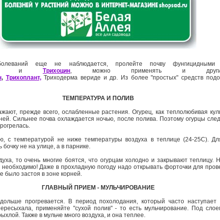
болеваний еще не наблюдается, пролейте почву фунгицидными 
и
Трихоцин
, можно применять и другие
н
,
Трихоплант,
Триходерма вериде и др. Из более "простых" средств под
ТЕМПЕРАТУРА И ПОЛИВ
жают, прежде всего, ослабленные растения. Огурец, как теплолюбивая кул
ей. Сильнее почва охлаждается ночью, после полива. Поэтому огурцы след
прогрелась.
ю, с температурой не ниже температуры воздуха в теплице (24-25С). Дл
 бочку не на улице, а в парнике.
уха, то очень многие боятся, что огурцам холодно и закрывают теплицу. 
 необходимо! Даже в прохладную погоду надо открывать форточки для пров
е было застоя в зоне корней.
ГЛАВНЫЙ ПРИЕМ - МУЛЬЧИРОВАНИЕ
 дольше прогревается. В период похолодания, который часто наступает
пересыхала, применяйте "сухой полив" - то есть мульчирование. Под сло
ыхлой. Также в мульче много воздуха, и она теплее.