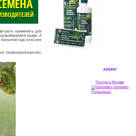
оветуете применять для
род выбираемся редко. А
 прошлом году из­за нее
дко, Нижегородская обл.
АНОНС
Погода в Москве
Gismeteo
Подробнее