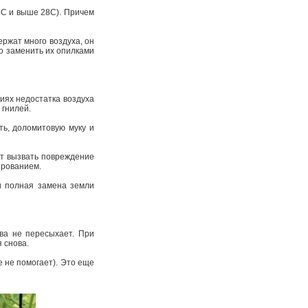
6С и выше 28С). Причем
ржат много воздуха, он
о заменить их опилками
виях недостатка воздуха
 гнилей.
ть, доломитовую муку и
ет вызвать повреждение
ированием.
и полная замена земли
ва не пересыхает. При
я снова.
е не помогает). Это еще