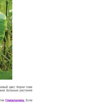
невый цвет. Корни тоже
явым. Больные растения
етки
Глиокладина.
Если