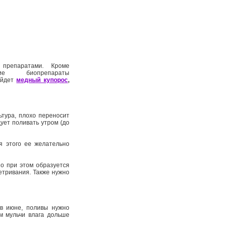
препаратами. Кроме
 биопрепараты
ойдет
медный купорос
,
ьтура, плохо переносит
ует поливать утром (до
я этого ее желательно
Но при этом образуется
етривания. Также нужно
 в июне, поливы нужно
ем мульчи влага дольше