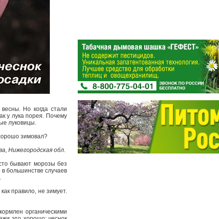
весны. Но когда стали
ак у лука порея. Почему
ные луковицы.
н хорошо зимовал?
ва, Нижегородская обл.
асто бывают морозы без
о в большинстве случаев
.
как правило, не зимует.
екормлен органическими
дажи это хорошо: чеснок