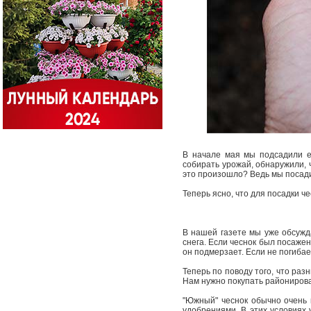
В начале мая мы подсади­ли е
собирать урожай, обнаружили, ч
это произошло? Ведь мы посадил
Теперь ясно, что для посадки ч
В нашей газете мы уже обсужд
снега. Если чеснок был посаже
он подмерзает. Если не погибае
Теперь по поводу того, что раз
Нам нужно покупать районирова
"Южный" чеснок обычно очень 
удобрениями. В этих условиях у