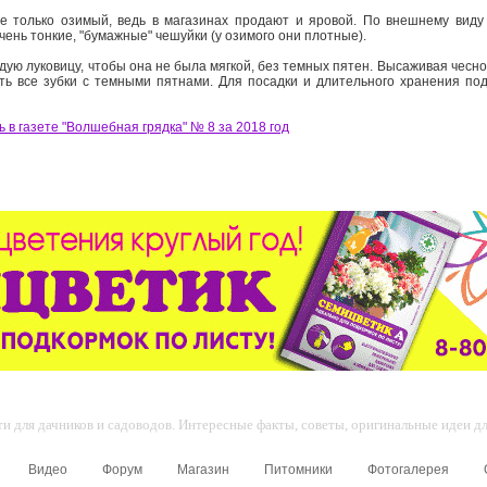
е только озимый, ведь в магазинах продают и яровой. По внешнему виду 
очень тонкие, "бумажные" чешуйки (у озимого они плотные).
ую луковицу, чтобы она не была мягкой, без темных пятен. Высаживая чесно
ать все зубки с темными пятнами. Для посадки и длительного хранения по
 в газете "Волшебная грядка" № 8 за 2018 год
 для дачников и садоводов. Интересные факты, советы, оригинальные идеи для
Видео
Форум
Магазин
Питомники
Фотогалерея