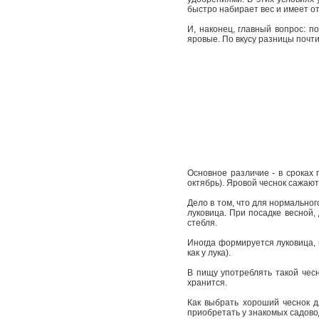
быстро набирает вес и имеет от
И, наконец, главный вопрос: п
яровые. По вкусу разницы почти
Основное различие - в сроках
октябрь). Яровой чеснок сажают
Дело в том, что для нормальног
луковица. При посадке весной,
стебля.
Иногда формируется луковица, н
как у лука).
В пищу употреблять такой чес
хранится.
Как выбрать хороший чеснок д
приобретать у знакомых садовод