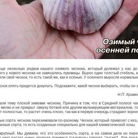
ще несколько рядков нашего озимого чеснока, который долежал у нас до 
то у нового чеснока не завязались луковицы. Вырос один толстый стебель, к
и свой чеснок, то есть такой же, как и осенью. У осеннего выросли нормаль
еснок опять придется докупать. Подскажите, какой чеснок выбирать, чтобы о
Н.П. Храмо
али тему плохой зимовки чеснока. Причина в том, что в Средней полосе ч
н мелко и не прикрыт сверху ботвой или другим мульчирующим материалом, т
т полностью, то растет очень плохо, так как в первую очередь страдают корни
ные сорта чеснока перезимовали по-разному. Чеснок, который привозят с юга, 
нные сорта, то есть созданные специально для нашей климатической зоны.
крупный. Мы думаем, что это особенность сорта, а на самом деле он пер
 него растет очень крупная луковица (садоводы говорят, "дутая"). Для про