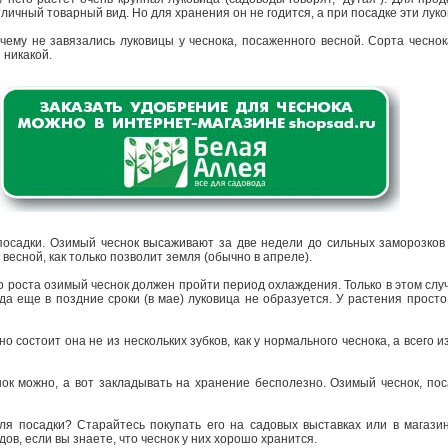
личный товарный вид. Но для хранения он не годится, а при посадке эти лук
очему не завязались луковицы у чеснока, посаженного весной. Сорта чесно
 никакой.
 посадки. Озимый чеснок высаживают за две недели до сильных заморозков
 весной, как только позволит земля (обычно в апреле).
о роста озимый чеснок должен пройти период охлаждения. Только в этом слу
 да еще в поздние сроки (в мае) луковица не образуется. У растения прост
о состоит она не из нескольких зубков, как у нормального чеснока, а всего из
нок можно, а вот закладывать на хранение бесполезно. Озимый чеснок, по
ля посадки? Старайтесь покупать его на садовых выставках или в магази
ов, если вы знаете, что чеснок у них хорошо хранится.