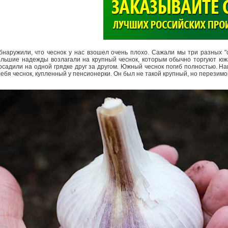
>
наружили, что чеснок у нас взошел очень плохо. Сажали мы три разных "с
Большие надежды возлагали на крупный чеснок, которым обычно торгуют юж
посадили на одной грядке друг за другом. Южный чеснок погиб полностью. Н
себя чеснок, купленный у пенсионерки. Он был не та­кой крупный, но перезим