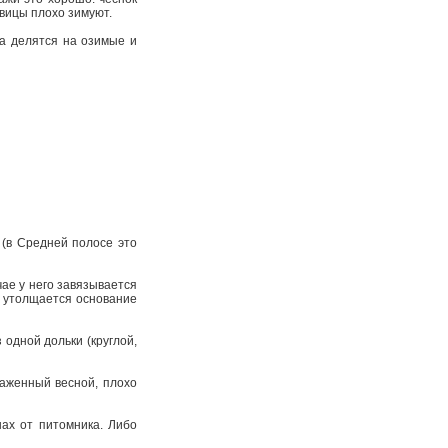
овицы плохо зимуют.
ка делятся на озимые и
 (в Средней полосе это
чае у него завязывается
о утолщается основание
 одной дольки (круглой,
саженный весной, плохо
нах от питомника. Либо