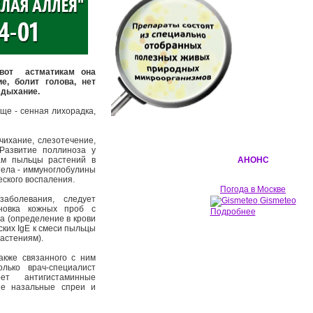
 вот астматикам она
е, болит голова, нет
о дыхание.
още - сенная лихорадка,
чихание, слезотечение,
Развитие поллиноза у
дам пыльцы растений в
АНОНС
тела - иммуноглобулины
еского воспаления.
Погода в Москве
заболевания, следует
Gismeteo
ановка кожных проб с
Подробнее
а (определение в крови
ких IgE к смеси пыльцы
растениям).
акже связанного с ним
лько врач-специалист
ет антигистаминные
ые назальные спреи и