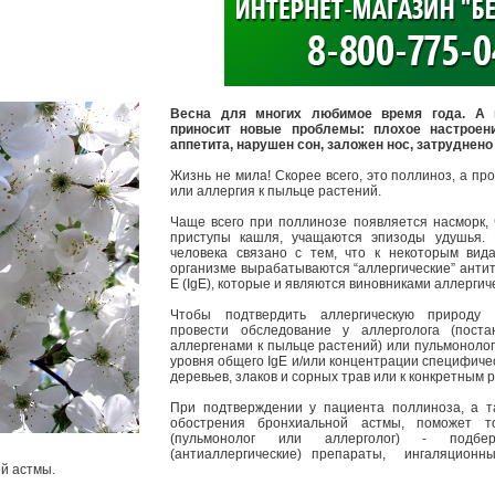
>
Весна для многих любимое время года. А
приносит новые проблемы: плохое настроени
аппетита, нарушен сон, заложен нос, затруднен
Жизнь не мила! Скорее всего, это поллиноз, а пр
или аллергия к пыльце растений.
Чаще всего при поллинозе появляется насморк, 
приступы кашля, учащаются эпизоды удушья. 
человека связано с тем, что к некоторым ви
организме вырабатываются “аллергические” анти
Е (IgE), которые и являются виновниками аллергич
Чтобы подтвердить аллергическую природу 
провести обследование у аллерголога (пост
аллергенами к пыльце растений) или пульмонолог
уровня общего IgE и/или концентрации специфичес
деревьев, злаков и сорных трав или к конкретным 
При подтверждении у пациента поллиноза, а т
обострения бронхиальной астмы, поможет то
(пульмонолог или аллерголог) - подбер
(антиаллергические) препараты, ингаляционн
ой астмы.