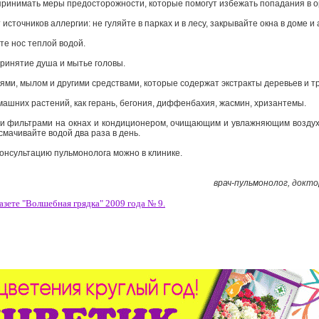
принимать меры предосторожности, которые помогут избежать попадания в о
источников аллергии: не гуляйте в парках и в лесу, закрывайте окна в доме 
те нос теплой водой.
принятие душа и мытье головы.
ями, мылом и другими средствами, которые содержат экстракты деревьев и т
омашних растений, как герань, бегония, диффенбахия, жасмин, хризантемы.
и фильтрами на окнах и кондиционером, очищающим и увлажняющим воздух,
 смачивайте водой два раза в день.
онсультацию пульмонолога можно в клинике.
врач-пульмонолог, док
азете "Волшебная грядка" 200
9
года №
9
.