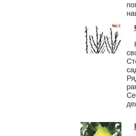
по
на
св
Ст
са
Ря
ра
Се
де