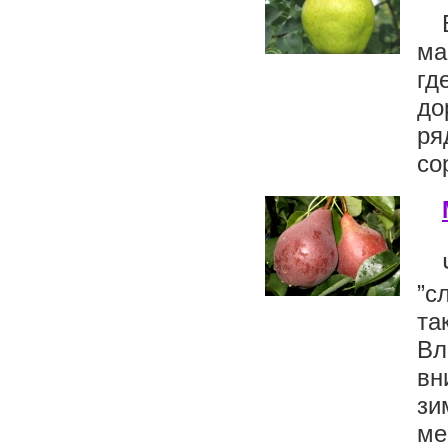
ма
гд
до
ря
со
”с
та
Вл
вн
зи
ме