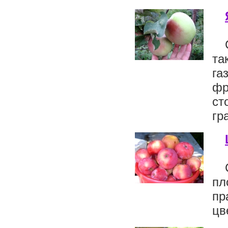
та
га
фр
ст
гр
пл
пр
цв