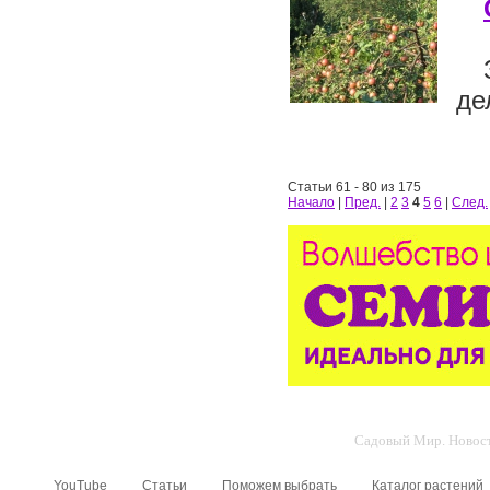
де
Статьи 61 - 80 из 175
Начало
|
Пред.
|
2
3
4
5
6
|
След.
Садовый Мир. Новости
YouTube
Статьи
Поможем выбрать
Каталог растений