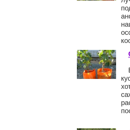
п
ан
на
ос
ко
ку
хо
са
ра
по