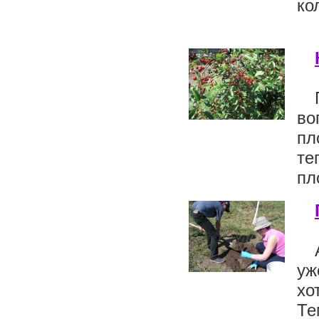
ко
во
пл
те
пл
уж
хо
Т