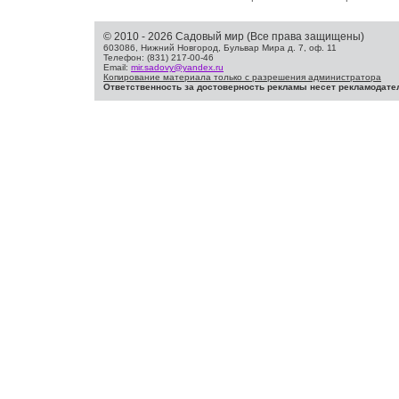
© 2010 - 2026 Садовый мир (Все права защищены)
603086, Нижний Новгород, Бульвар Мира д. 7, оф. 11
Телефон: (831) 217-00-46
Email:
mir.sadovy@yandex.ru
Копирование материала только с разрешения администратора
Ответственность за достоверность рекламы несет рекламодате