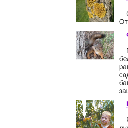
От
бе
ра
са
ба
за
лу