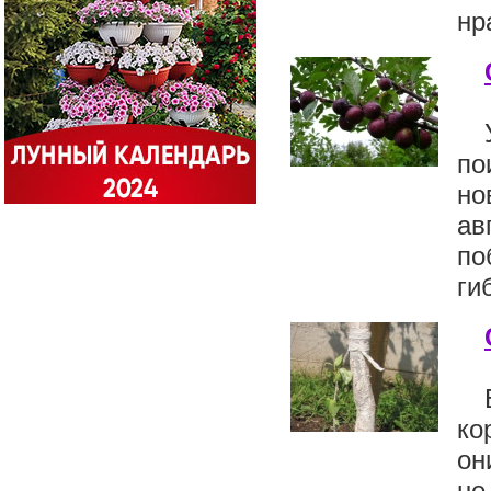
нр
по
но
ав
по
ги
ко
он
не