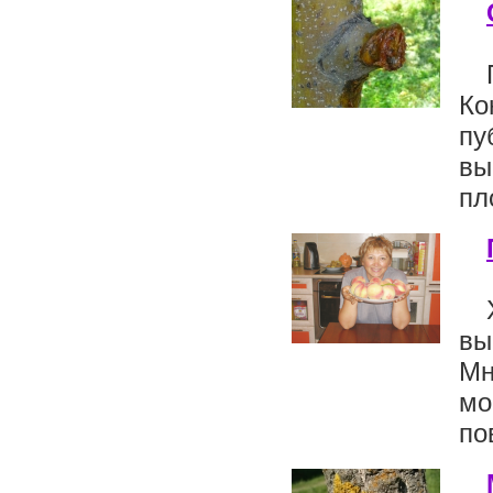
Ко
пу
вы
пл
вы
Мн
мо
по