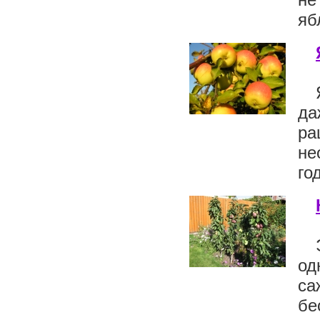
яб
да
ра
не
го
од
са
б