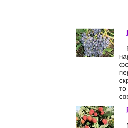
на
фо
пе
ск
то
со