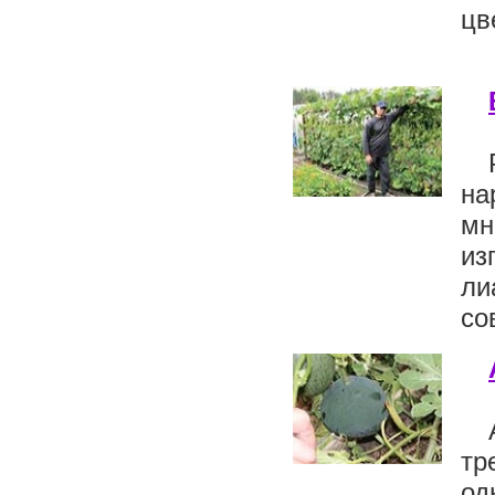
цв
на
мн
из
ли
со
тр
од