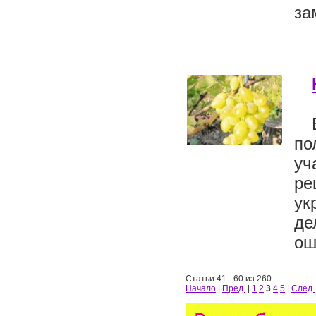
за
по
уч
ре
ук
де
ош
Статьи 41 - 60 из 260
Начало
|
Пред.
|
1
2
3
4
5
|
След.