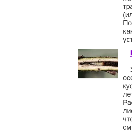
тр
(и
По
ка
ус
ос
ку
ле
Ра
ли
чт
см