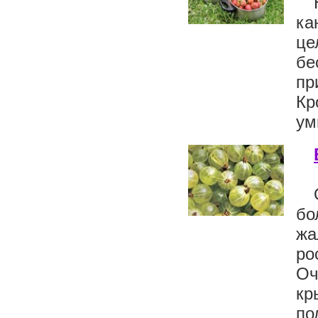
ка
це
бе
пр
Кр
ум
бо
жа
ро
Оч
кр
по