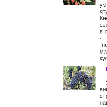
у
кр
Ки
св
в 
- 
"п
ма
ку
ви
сп
на