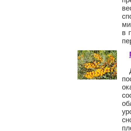
ве
сп
ми
в 
пе
по
ок
со
об
ур
сн
пл