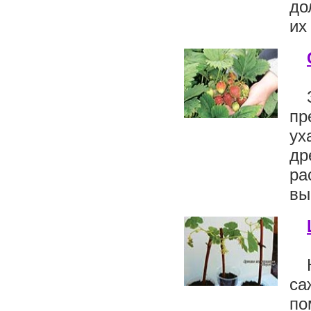
до
их
пр
ух
др
ра
вы
са
по