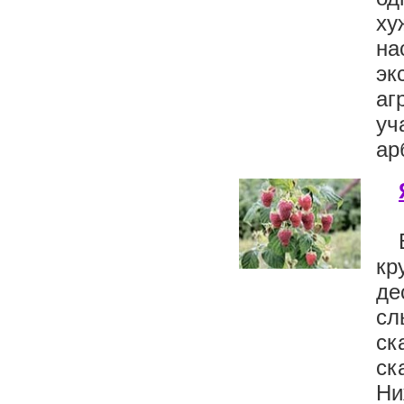
ху
н
эк
аг
уч
ар
кр
де
сл
ск
ск
Ни