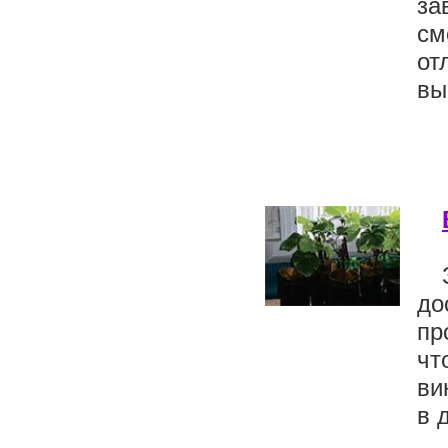
за
см
от
вы
до
пр
чт
ви
в 