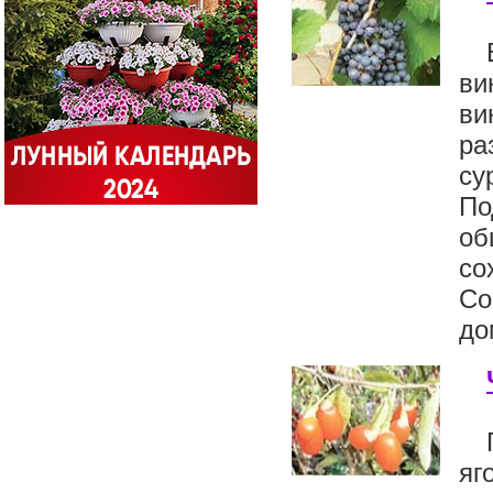
ви
ви
ра
су
По
об
со
Со
до
яг