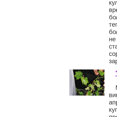
ку
вр
бо
те
бо
не
ст
с
за
ви
ап
ку
пр