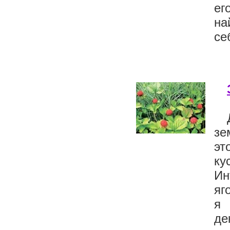
ег
на
се
зе
эт
ку
Ин
яг
я 
де