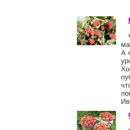
ма
А 
ур
Хо
пу
чт
по
Ив