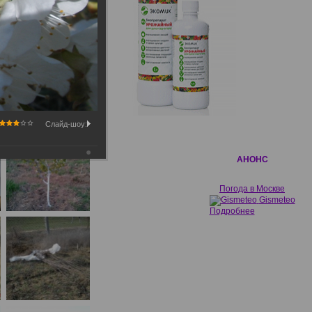
Слайд-шоу:
АНОНС
Погода в Москве
Gismeteo
Подробнее