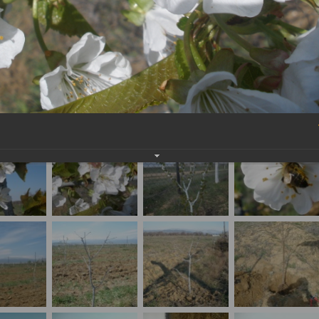
>
льяс Бамматов