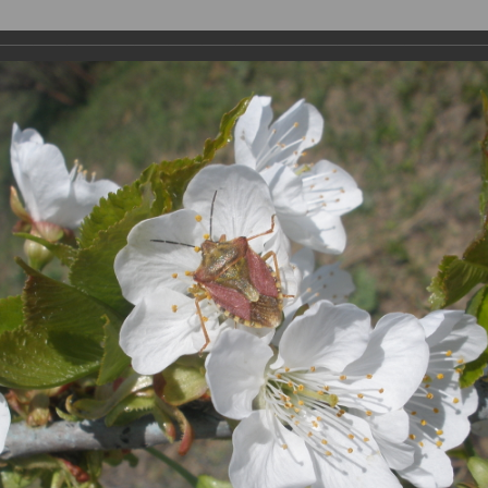
YouTube
Статьи
Поможем выбрать
Каталог растений
Видео
вателей
→
Ильяс Бамматов
→
Мой сад.