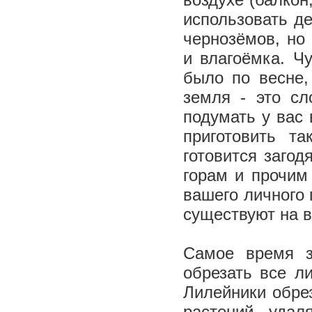
использовать де
чернозёмов, но
и влагоёмка. Ч
было по весне,
земля - это сл
подумать у вас 
приготовить та
готовится загод
горам и прочим
вашего личного 
существуют на 
Самое время з
обрезать все л
Лилейники обре
растений удал