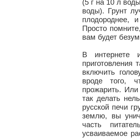
(5 г на 10 л во
воды). Грунт л
плодороднее, и
Просто помните,
вам будет безум
В интернете 
приготовления 
включить голов
вроде того, ч
прожарить. Или
так делать нел
русской печи г
землю, вы уни
часть питате
усваиваемое ра