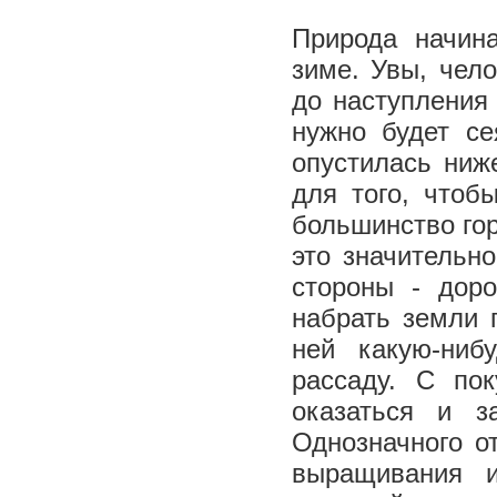
Природа начина
зиме. Увы, чел
до наступления
нужно будет се
опустилась ниж
для того, чтоб
большинство гор
это значительн
стороны - дор
набрать земли 
ней какую-ниб
рассаду. С по
оказаться и з
Однозначного о
выращивания и