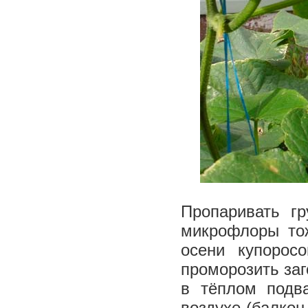
Пропаривать г
микрофлоры тож
осени купорос
проморозить заг
в тёплом подва
воздухе (балкон