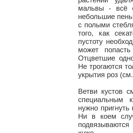
мальвы - всё 
небольшие пеньк
с полыми стебля
того, как сек
пустоту необхо
может попасть
Отцветшие одно
Не трогаются то
укрытия роз (см.
Ветви кустов с
специальным к
нужно пригнуть 
Ни в коем слу
подвязываются 
хуже.