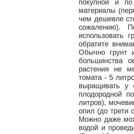
покупной и по
материалы (перл
чем дешевле сто
сожалению). 
использовать г
обратите внима
Обычно грунт 
большинства о
растения не м
томата - 5 литр
выращивать у с
плодородной п
литров), мочеви
опил (до трети 
Можно даже мох
водой и провед