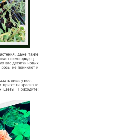
астения, даже такие
зывает нижегородец.
ля вас десятки новых
и розы не поникают и
азать лишь у нее:
м привезти красивые
 цветы. Приходите: