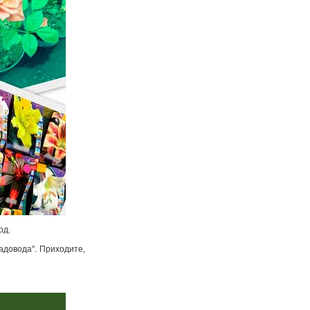
од.
адовода". Приходите,