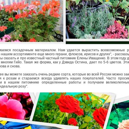
аемся посадочным материалом. Нам удается вырастить всевозможные р
 нашем ассортименте еще много герани, флоксов, ирисов и других", - расска
ы сказать и про известный частный питомник Елены Иващенко. В этом году д
 многим Гийо. Такая же форма, как у Дэвида Остина, дает по 5-6 цветов. Эт
ова и снова.
е вы можете заказать очень редкие сорта, которые во всей России можно зак
я к розам и стараемся всегда удивлять наших покупателей. Часто проси
м в нашем питомнике определенные работы и получаем великолепные
идеальную розу".