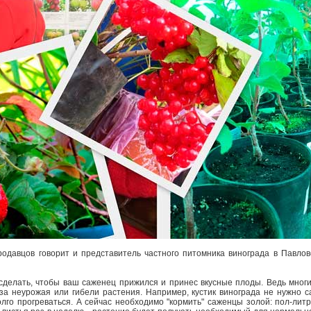
одавцов говорит и представитель частного питомника винограда в Павлов
 сделать, чтобы ваш саженец прижился и принес вкусные плоды. Ведь мног
за неурожая или гибели растения. Например, кустик винограда не нужно са
олго прогреваться. А сейчас необходимо "кормить" саженцы золой: пол-лит