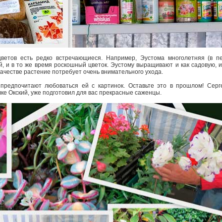
ветов есть редко встречающиеся. Например, Эустома многолетняя (в пе
й, и в то же время роскошный цветок. Эустому выращивают и как садовую, и 
качестве растение потребует очень внимательного ухода.
предпочитают любоваться ей с картинок. Оставьте это в прошлом! Серг
ке Окский, уже подготовил для вас прекрасные саженцы.