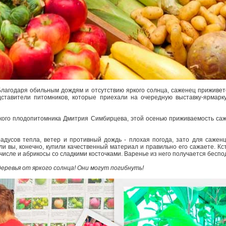
Благодаря обильным дождям и отсутствию яркого солнца, саженец приживет
ставители питомников, которые приехали на очередную выставку-ярмарку
ого плодопитомника Дмитрия Симбирцева, этой осенью приживаемость саж
радусов тепла, ветер и противный дождь - плохая погода, зато для сажен
и вы, конечно, купили качественный материал и правильно его сажаете. Кст
 числе и абрикосы со сладкими косточками. Варенье из него получается бесп
еревья от яркого солнца! Они могут погибнуть!