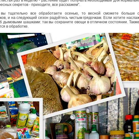
листья раз в неделю - растение будет получать необходимый для нормально
есных секретов - приходите, все расскажем".
 вы тщательно все обработаете осенью, то весной сможете больше о
ов, и на следующий сезон радуйтесь чистым грядочкам. Если хотите насла
еб дымовыми шашками: так вы сохраните овощи в отличном состоянии. Также
ся в обработке.