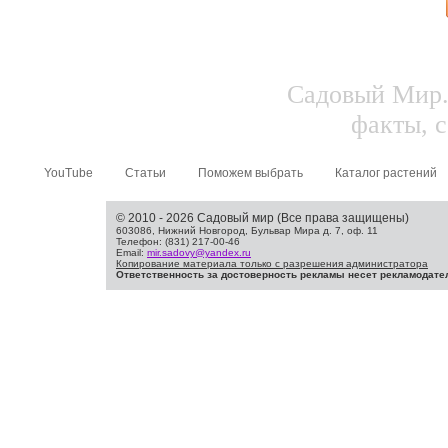
Садовый Мир.
факты, с
YouTube
Статьи
Поможем выбрать
Каталог растений
© 2010 - 2026 Садовый мир (Все права защищены)
603086, Нижний Новгород, Бульвар Мира д. 7, оф. 11
Телефон: (831) 217-00-46
Email:
mir.sadovy@yandex.ru
Копирование материала только с разрешения администратора
Ответственность за достоверность рекламы несет рекламодате