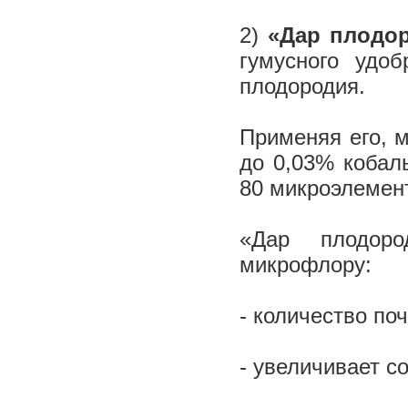
2)
«Дар плодо
гумусного удо
плодородия.
Применяя его, 
до 0,03% кобаль
80 микроэлемен
«Дар плодоро
микрофлору:
- количество по
- увеличивает с