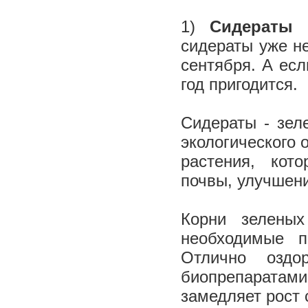
1)
Сидераты
-
сидераты уже не
сентября. А есл
год пригодится.
Сидераты - зел
экологического 
растения, ко
почвы, улучшени
Корни зелены
необходимые п
Отлично оздо
биопрепаратам
замедляет рост 