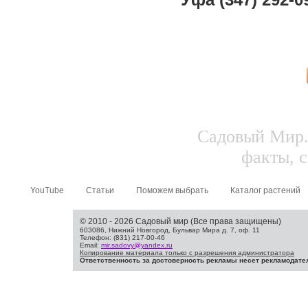
Садовый Мир.
факты, с
YouTube
Статьи
Поможем выбрать
Каталог растений
© 2010 - 2026 Садовый мир (Все права защищены)
603086, Нижний Новгород, Бульвар Мира д. 7, оф. 11
Телефон: (831) 217-00-46
Email:
mir.sadovy@yandex.ru
Копирование материала только с разрешения администратора
Ответственность за достоверность рекламы несет рекламодате