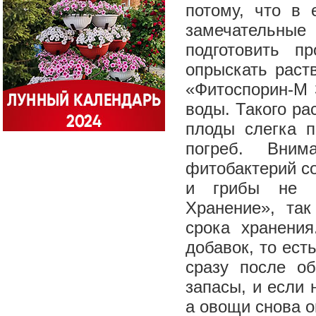
потому, что в 
замечательны
подготовить п
опрыскать раст
«Фитоспорин-М З
воды. Такого ра
плоды слегка 
погреб. Вним
фитобактерий со
и грибы не п
Хранение», так
срока хранения
добавок, то ест
сразу после о
запасы, и если 
а овощи снова 