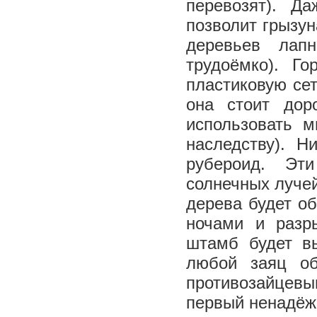
перевозят). Д
позволит грызун
деревьев лап
трудоёмко). Г
пластиковую сет
она стоит дор
использовать 
наследству). Н
рубероид. Эт
солнечных лучей
дерева будет об
ночами и разр
штамб будет вы
любой заяц об
противозайцевы
первый ненадёж