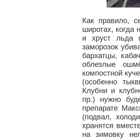
Как правило, с
широтах, когда 
и хруст льда 
заморозок убива
бархатцы, каба
облезлые ошм
компостной куче
(особенно тыкв
Клубни и клубн
пр.) нужно бу
препарате Макс
(подвал, холод
хранятся вместе
на зимовку нел