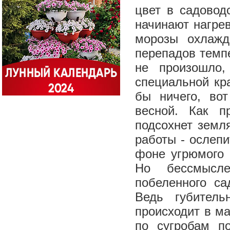
цвет в садовод
начинают нагре
морозы охлажд
перепадов темпе
не произошло
специальной кр
бы ничего, во
весной. Как п
подсохнет земл
работы - ослеп
фоне угрюмого и
Но бессмысле
побеленного са
Ведь губитель
происходит в ма
по сугробам п