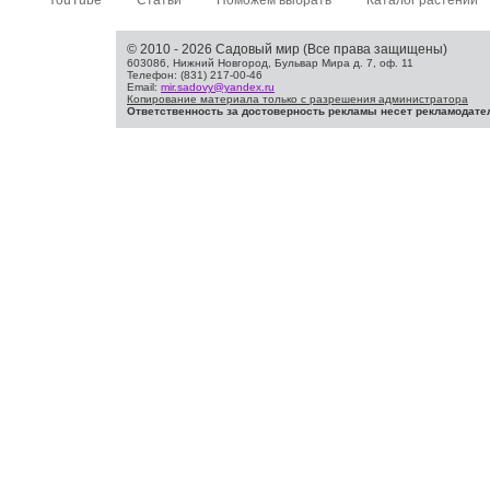
YouTube
Статьи
Поможем выбрать
Каталог растений
© 2010 - 2026 Садовый мир (Все права защищены)
603086, Нижний Новгород, Бульвар Мира д. 7, оф. 11
Телефон: (831) 217-00-46
Email:
mir.sadovy@yandex.ru
Копирование материала только с разрешения администратора
Ответственность за достоверность рекламы несет рекламодате