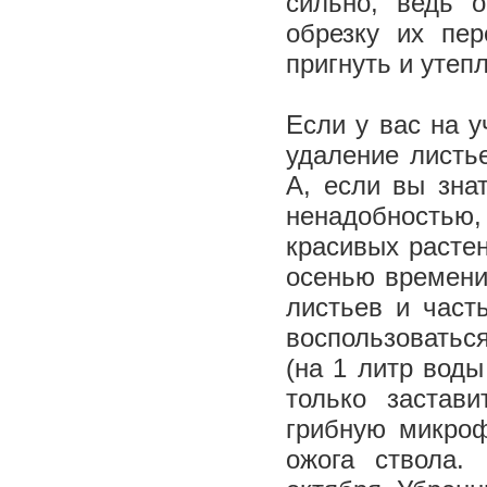
сильно, ведь 
обрезку их пер
пригнуть и утепл
Если у вас на у
удаление листье
А, если вы зна
ненадобностью,
красивых растен
осенью времени
листьев и част
воспользоватьс
(на 1 литр воды
только застав
грибную микроф
ожога ствола.