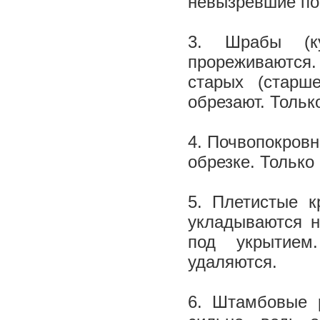
невызревшие поб
3. Шрабы (к
прореживаются. 
старых (старш
обрезают. Тольк
4. Почвопокров
обрезке. Только
5. Плетистые к
укладываются н
под укрытием
удаляются.
6. Штамбовые 