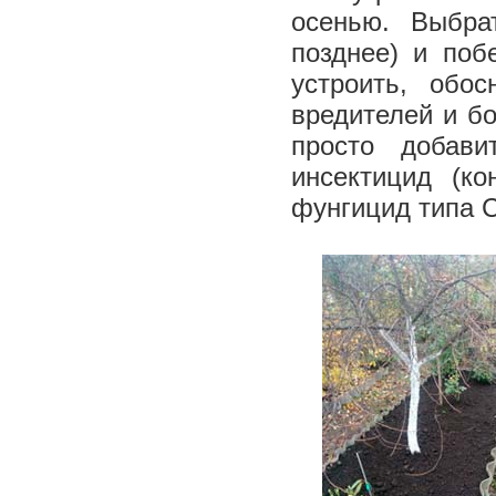
осенью. Выбра
позднее) и поб
устроить, обо
вредителей и б
просто добави
инсектицид (к
фунгицид типа С