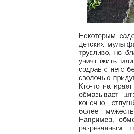
Некоторым садо
детских мультф
трусливо, но б
уничтожить или
содрав с него б
сволочью приду
Кто-то натирае
обмазывает шт
конечно, отпуг
более мужест
Например, обм
разрезанным 