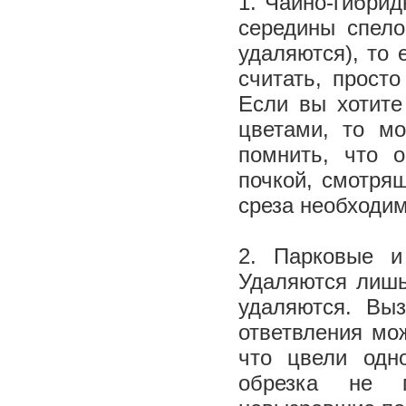
1. Чайно-гибри
середины спело
удаляются), то 
считать, прост
Если вы хотите
цветами, то м
помнить, что 
почкой, смотрящ
среза необходи
2. Парковые и
Удаляются лишь
удаляются. Вы
ответвления мож
что цвели одно
обрезка не п