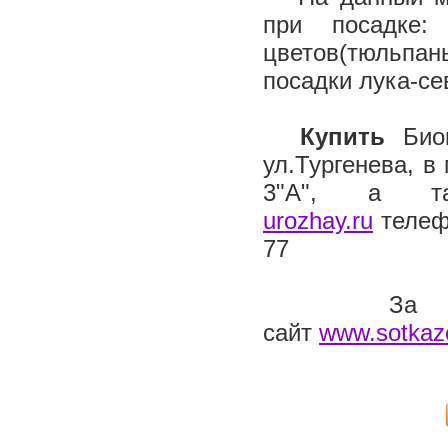
при посадке:
цветов(тюльпан
посадки лука-се
Купить
Био
ул.Тургенева, в
3"А", а та
urozhay.ru
телефо
77
За подроб
сайт
www.sotkaze