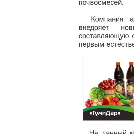
почвосмесей.
Компания акт
внедряет нов
составляющую с
первым естеств
На данный мом