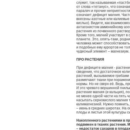
служит, так называемая «пастб
от слова «тетанус», что означа
паралич и прочие неприятности
означает дефицит магния. Част
внесены азотные или калиевые 
кислых). Видите, как взаимосвя
антагонистом аммонийному азот
растения из почвенного раство
Кроме того, магний участвует в
планете. Это, опять-таки, родн
человека может способствовать 
и подобных ему курортов не тол
чудесный элемент – магнезиум.
ПРО РАСТЕНИЯ
При дефиците магния - растени
сведения, что достаточное кол
растений, вызываемое грибами 
размягчают ткани при поражени
нормы. Но не сверх её. Ведь, п
И это чревато вершинной гнилью
растение магния (и кальция), п
не менее одной части на пять ч
насыпать сернокислого магния 
калимагнезией. Нужно помнить, 
– июнь в средних широтах. На 
плоды и листья этой культуры с
Накопленного растениями в пр
подвижен в тканях растения. 
– недостаток сахаров в плодах