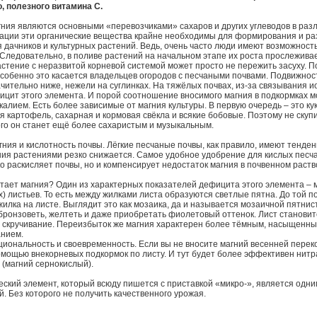
о, полезного витамина С.
гния являются основными «перевозчиками» сахаров и других углеводов в раз
тации эти органические вещества крайне необходимы для формирования и ра
 дачников и культурных растений. Ведь, очень часто люди имеют возможност
. Следовательно, в поливе растений на начальном этапе их роста прослежива
стение с неразвитой корневой системой может просто не пережить засуху. По
Особенно это касается владельцев огородов с песчаными почвами. Подвижност
чительно ниже, нежели на суглинках. На тяжёлых почвах, из-за связывания ио
цит этого элемента. И порой соотношение вносимого магния в подкормках м
калием. Есть более зависимые от магния культуры. В первую очередь – это кук
 картофель, сахарная и кормовая свёкла и всякие бобовые. Поэтому не скупи
того он станет ещё более сахаристым и музыкальным.
ния и кислотность почвы. Лёгкие песчаные почвы, как правило, имеют тенде
ния растениями резко снижается. Самое удобное удобрение для кислых песча
о раскисляет почвы, но и компенсирует недостаток магния в почвенном раств
ватает магния? Один из характерных показателей дефицита этого элемента –
 листьев. То есть между жилками листа образуются светлые пятна. До той п
илка на листе. Выглядит это как мозаика, да и называется мозаичной пятни
 бронзоветь, желтеть и даже приобретать фиолетовый оттенок. Лист становит
 скручивание. Переизбыток же магния характерен более тёмным, насыщенны
анием.
циональность и своевременность. Если вы не вносите магний весенней переко
омощью внекорневых подкормок по листу. И тут будет более эффективен нитр
 (магний сернокислый).
ческий элемент, который всюду пишется с приставкой «микро-», является одн
. Без которого не получить качественного урожая.