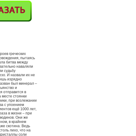
ероев греческих
ровождения, пытаясь
ошла битва между
вательно наваляли
ли судьбу
зо. И назвали их не
лишь изрядно
 назван был минерал –
пьянство и
ся отправится в
а месте стоянки
ники, при возлежании
ва с упоением
иентов ещё 1000 лет,
раза в жизни – при
людинов. Они же
ном, в крайнем
аже скотина. Ведь
толь лихо, что на
 кристаллы соли