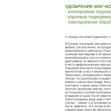
УДОБРЕНИЕ МАГ-БОР
- внекорневая подко
- корневая подкормка
- повседневная обра
А теперь обо всем подробнее с
В Греции, в которой, как извес
мифов, так или иначе, но броди
разнообразить свой досуг. И во
пьяными кентаврами и не мене
конеобразным и они отступили 
динозавров, но именно в тех го
в честь мифологических персона
перебрав хиосского полусладког
магнетитом, а уж от минерала и
Череповец, холодильник и блюда
Эпсом, что расположен в графст
некоего саксонского вождя. Всё
в которых старые раны переста
угнетать всяческих пиктов, ск
не пользуясь особой популярнос
рождении и сразу после смерти
(простолюдины) воду ещё и пил
случае – пивом. А в эпсомских и
было замечено, что, испив этой 
горькую воду сразу же обратили