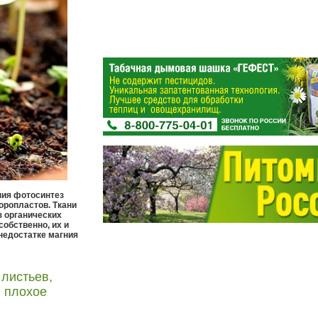
ния фотосинтез
оропластов. Ткани
з органических
собственно, их и
недостатке магния
 листьев,
, плохое