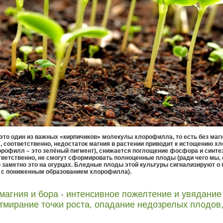
 это один из важных «кирпичиков» молекулы хлорофилла, то есть без маг
, соответственно, недостаток магния в растении приводит к истощению хл
орофилл – это зелёный пигмент), снижается поглощение фосфора и синте
тветственно, не смогут сформировать полноценные плоды (ради чего мы, 
заметно это на огурцах. Бледные плоды этой культуры сигнализируют о 
а с пониженным образованием хлорофилла).
магния и бора - интенсивное пожелтение и увядание
отмирание точки роста, опадание недозрелых плодов