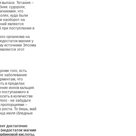
 выпасе. Тетания –
няк: судороги,
агниемия, что
олях, куда были
ли наоборот на
гний является
й при поступлении в
вого организма на
Недостаток магния у
ому источники Эпсома
 является этот
роме того, есть
шее заболевание
рментам, что
ыть в пределах
ение ионов кальция.
ю поступаемого в
осить в количестве
лого - не забудьте
и пропорциями –
 роста. То бишь, май
онца июля (бледные
ент достаточно
 (недостаток магния
корбиновой кислоты.