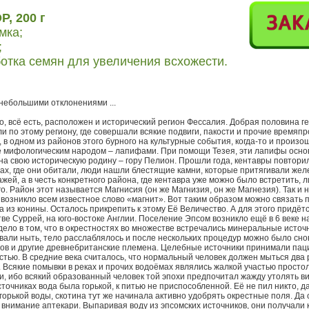
, 200 г
рмка;
;
ботка семян для увеличения всхожести.
 небольшими отклонениями ...
тно, всё есть, расположен и исторический регион Фессалия. Добрая половина г
ли по этому региону, где совершали всякие подвиги, пакости и прочие времяп
т, в одном из районов этого бурного на культурные события, когда-то и произ
е мифологическим народом – лапифами. При помощи Тезея, эти лапифы осно
на свою историческую родину – гору Пелион. Прошли года, кентавры повтори
рах, где они обитали, люди нашли блестящие камни, которые притягивали желе
жей, а в честь конкретного района, где кентавра уже можно было встретить, 
о. Район этот называется Магнисия (он же Магнизия, он же Магнезия). Так и
 возникло всем известное слово «магнит». Вот таким образом можно связать 
 из конины. Осталось прикрепить к этому Её Величество. А для этого придёт
ве Суррей, на юго-востоке Англии. Поселение Эпсом возникло ещё в 6 веке н
 дело в том, что в окрестностях во множестве встречались минеральные источ
вали ныть, тело расслаблялось и после нескольких процедур можно было сно
оттов и другие древнебританские племена. Целебные источники принимали пац
тью. В средние века считалось, что нормальный человек должен мыться два 
. Всякие помывки в реках и прочих водоёмах являлись жалкой участью просто
и, ибо всякий образованный человек той эпохи предпочитал жажду утолять ви
сточниках вода была горькой, к питью не приспособленной. Её не пил никто, д
горькой воды, скотина тут же начинала активно удобрять окрестные поля. Да с
 внимание аптекари. Выпаривая воду из эпсомских источников, они получали