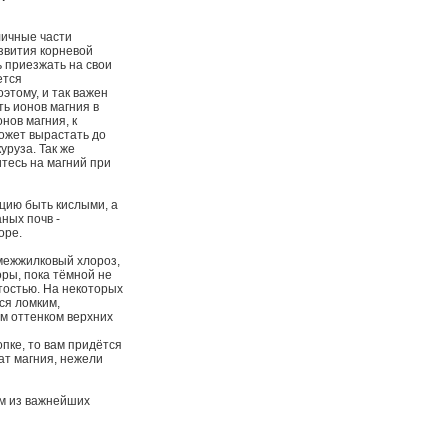
личные части
звития корневой
ь приезжать на свои
ется
этому, и так важен
ь ионов магния в
нов магния, к
ожет вырастать до
уруза. Так же
тесь на магний при
нцию быть кислыми, а
ных почв -
оре.
 межжилковый хлороз,
оры, пока тёмной не
стостью. На некоторых
ся ломким,
м оттенком верхних
пке, то вам придётся
ат магния, нежели
им из важнейших