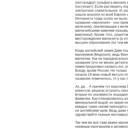
(гептагидрат сульфата магния) 
поступает). Если растворить по
элегантное слабительное. И, ра
нашли аналоги по всей Европе 
Интернета тогда особо не было,
название «магнезия» - оно при
железняк), прилипающие к желе
магнезийскими камнями называл
марганец!). Кроме того, сущест
месторождение магнезита (а эт
высшее образование (по тем ме
Когда английский химик Дэви по
магниумом (Magnium), ведь Маг
магнезии. Как ни парадоксальн
название (это не менее детекти
химик предложил назвать его, у
Всюду, кроме России. Не только
начала 19 века новый металл о
название поменялось, то у нас 
Ах, да… А причём тут королева
клиентов, решили устроить скач
вторые по значимости лошадиные
фамилии. Как планировалось из
минеральной водой, но какую-ни
каждые такие скачки приходить
не английским чаем. Ведь даже
здравствуйте пьяные кентавры)
Так чем же всё-таки важен магн
нервным окончаниям и активнос