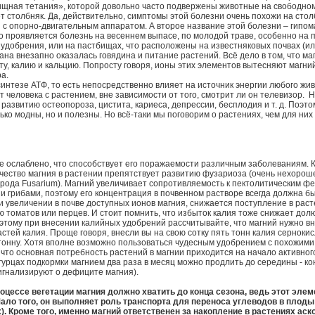
ищная тетания», которой довольно часто подвержены животные на свободном
ет столбняк. Да, действительно, симптомы этой болезни очень похожи на столб
 с опорно-двигательным аппаратом. А второе название этой болезни – гипом
о проявляется болезнь на весеннем выпасе, по молодой траве, особенно на п
удобрения, или на пастбищах, что расположены на известняковых почвах (и
зана внезапно оказалась говядина и питание растений. Всё дело в том, что ма
у, калию и кальцию. Попросту говоря, ионы этих элементов вытесняют магни
ра.
 синтезе АТФ, то есть непосредственно влияет на источник энергии любого жи
ит человека с растением, вне зависимости от того, смотрит ли он телевизор. 
развитию остеопороза, цистита, кариеса, депрессии, бесплодия и т. д. Поэт
ько модны, но и полезны. Но всё-таки мы поговорим о растениях, чем для них
е ослаблено, что способствует его поражаемости различным заболеваниям. К
ичество магния в растении препятствует развитию фузариоза (очень нехоро
рода Fusarium). Магний увеличивает сопротивляемость к пектолитическим фе
и грибами, поэтому его концентрация в почвенном растворе всегда должна б
ри увеличении в почве доступных ионов магния, снижается поступление в раст
 томатов или перцев. И стоит помнить, что избыток калия тоже снижает дол
оэтому при внесении калийных удобрений рассчитывайте, что магний нужно вн
астей калия. Проще говоря, внесли вы на свою сотку пять тонн калия сернокис
тонну. Хотя вполне возможно пользоваться чудесным удобрением с похожим
что основная потребность растений в магнии приходится на начало активного
огурцах подкормки магнием два раза в месяц можно продлить до середины - к
игнализируют о дефиците магния).
оцессе вегетации магния должно хватить до конца сезона, ведь этот элем
Мало того, он выполняет роль транспорта для переноса углеводов в плоды
). Кроме того, именно магний ответственен за накопление в растениях ас