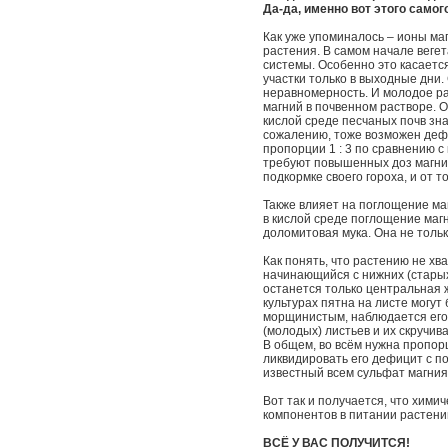
Да-да, именно вот этого самог
Как уже упоминалось – ионы ма
растения. В самом начале веге
системы. Особенно это касается
участки только в выходные дни
неравномерность. И молодое ра
магний в почвенном растворе. 
кислой среде песчаных почв зна
сожалению, тоже возможен дефи
пропорции 1 : 3 по сравнению с 
требуют повышенных доз магния
подкормке своего гороха, и от 
Также влияет на поглощение маг
в кислой среде поглощение маг
доломитовая мука. Она не тольк
Как понять, что растению не х
начинающийся с нижних (старых)
останется только центральная ж
культурах пятна на листе могут
морщинистым, наблюдается его
(молодых) листьев и их скручив
В общем, во всём нужна пропор
ликвидировать его дефицит с п
известный всем сульфат магния
Вот так и получается, что хими
компонентов в питании растений
ВСЁ У ВАС ПОЛУЧИТСЯ!