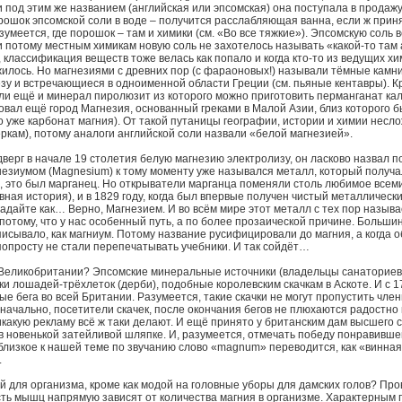
и под этим же названием (английская или эпсомская) она поступала в продажу 
рошок эпсомской соли в воде – получится расслабляющая ванна, если ж приня
зумеется, где порошок – там и химики (см. «Во все тяжкие»). Эпсомскую соль 
и потому местным химикам новую соль не захотелось называть «какой-то там 
 классификация веществ тоже велась как попало и когда кто-то из ведущих х
жилось. Но магнезиями с древних пор (с фараоновых!) называли тёмные камн
зу и встречающиеся в одноименной области Греции (см. пьяные кентавры). Кр
и ещё и минерал пиролюзит из которого можно приготовить перманганат кал
вовал ещё город Магнезия, основанный греками в Малой Азии, близ которого 
о уже карбонат магния). От такой путаницы географии, истории и химии несл
ркам), потому аналоги английской соли назвали «белой магнезией».
дверг в начале 19 столетия белую магнезию электролизу, он ласково назвал
незиумом (Magnesium) к тому моменту уже назывался металл, который получа
о, это был марганец. Но открыватели марганца поменяли столь любимое всем
вная история), и в 1829 году, когда был впервые получен чистый металлическ
гадайте как… Верно, Магнезием. И во всём мире этот металл с тех пор называ
 потому, что у нас особенный путь, а по более прозаической причине. Больши
писывало, как магниум. Потому название русифицировали до магния, а когда
попросту не стали перепечатывать учебники. И так сойдёт…
 Великобритании? Эпсомские минеральные источники (владельцы санаториев)
ки лошадей-трёхлеток (дерби), подобные королевским скачкам в Аскоте. И с 1
 бега во всей Британии. Разумеется, такие скачки не могут пропустить чле
начально, посетители скачек, после окончания бегов не плюхаются радостно 
какую рекламу всё ж таки делают. И ещё принято у британским дам высшего с
 в новенькой затейливой шляпке. И, разумеется, отмечать победу понравивш
 близкое к нашей теме по звучанию слово «magnum» переводится, как «винная
.
ий для организма, кроме как модой на головные уборы для дамских голов? Пр
ть мышц напрямую зависят от количества магния в организме. Характерным