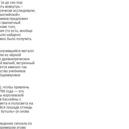
(и до сих пор
ть вовнутрь –
всячески исследовали,
английской».
имиков предложил
и (магнитный
оме того,
ия (то есть, вообще
было найдено
ожно было получить
 получившийся металл
ли из чёрной
и древнегреческое
ий магний, ветренный
ется именно так.
нство учебников
 общемировое
, чтобы привлечь
780 года — это
ны королевской
в бассейны с
вета и полусвета на
ейся лошади отнюдь
 бутыль» (и снова
оведение сигнала по
 примером этому