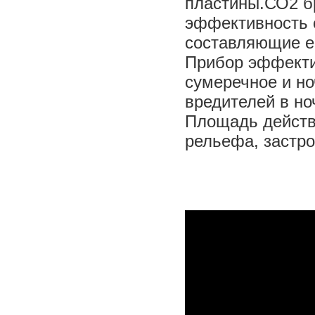
пластины.СО2 б
эффективность 
составляющие ес
Прибор эффекти
сумеречное и но
вредителей в но
Площадь действи
рельефа, застро