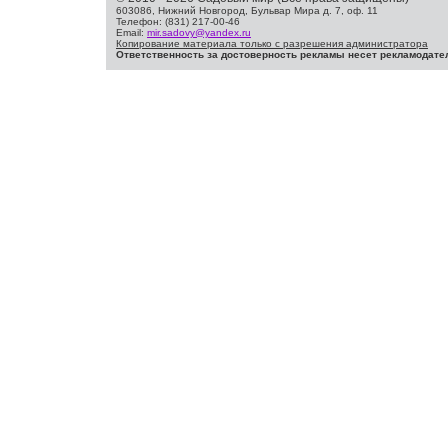
603086, Нижний Новгород, Бульвар Мира д. 7, оф. 11
Телефон: (831) 217-00-46
Email:
mir.sadovy@yandex.ru
Копирование материала только с разрешения администратора
Ответственность за достоверность рекламы несет рекламодате