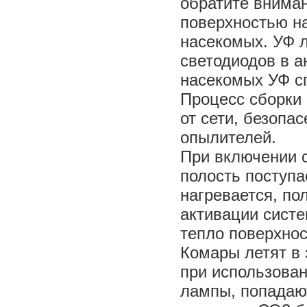
обратите вниман
поверхностью н
насекомых. УФ л
светодиодов в а
насекомых УФ с
Процесс сборки 
от сети, безопа
опылителей.
При включении 
полость поступа
нагревается, по
активации сист
тепло поверхно
Комары летят в 
при использован
лампы, попадают