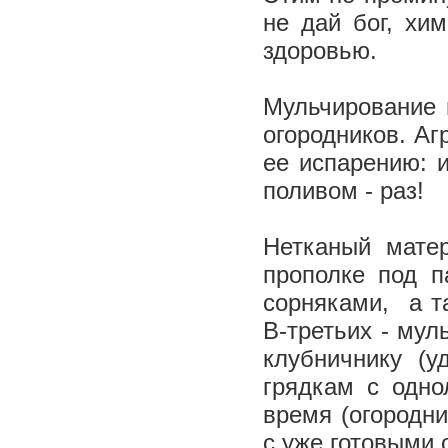
не дай бог, хи
здоровью.
Мульчирование 
огородников. Аг
ее испарению: 
поливом - раз!
Нетканый мате
прополке под 
сорняками, а т
В-третьих - мул
клубничнику (у
грядкам с одно
время (огородн
с уже готовыми 