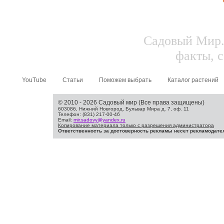
Садовый Мир.
факты, с
YouTube
Статьи
Поможем выбрать
Каталог растений
© 2010 - 2026 Садовый мир (Все права защищены)
603086, Нижний Новгород, Бульвар Мира д. 7, оф. 11
Телефон: (831) 217-00-46
Email:
mir.sadovy@yandex.ru
Копирование материала только с разрешения администратора
Ответственность за достоверность рекламы несет рекламодате